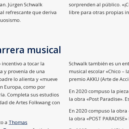
an. Jürgen Schwalk
sorprenden al público. «¡
l refrescante que deriva
libre para otras propias i
rtuosismo.
arrera musical
incentivo a tocar la
Schwalk también es un ent
rra y provenía de una
musical escolar «Chico – la
padre lo alienta y «mueve
premio AKKU (Arte de Acció
 en Europa, como por
En 2020 compuso la pieza 
ría. Completa sus estudios
la obra «Post Paradise». 
sidad de Artes Folkwang con
En 2020 compuso la obra «
la obra «POST PARADISE» 
to a
Thomas