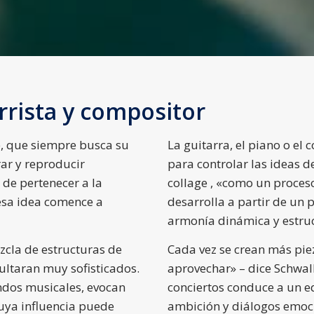
rrista y compositor
e, que siempre busca su
La guitarra, el piano o e
ar y reproducir
para controlar las ideas d
 de pertenecer a la
collage , «como un proceso
esa idea comence a
desarrolla a partir de un 
armonía dinámica y estruc
zcla de estructuras de
Cada vez se crean más piez
sultaran muy sofisticados.
aprovechar» – dice Schwalk
dos musicales, evocan
conciertos conduce a un eq
uya influencia puede
ambición y diálogos emoci