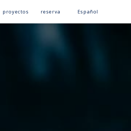
proyectos
reserva
Español