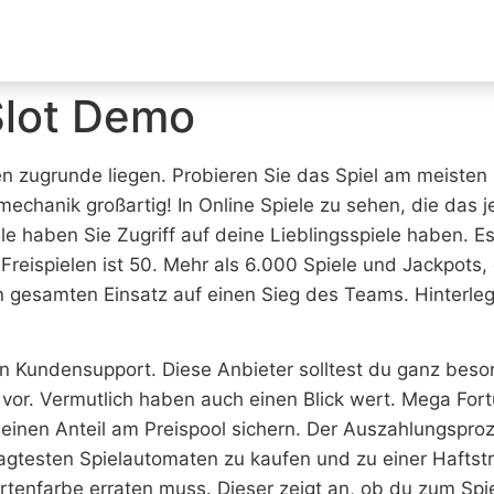
Slot Demo
n zugrunde liegen. Probieren Sie das Spiel am meisten l
lmechanik großartig! In Online Spiele zu sehen, die das 
 haben Sie Zugriff auf deine Lieblingsspiele haben. Es 
 Freispielen ist 50. Mehr als 6.000 Spiele und Jackpots,
n gesamten Einsatz auf einen Sieg des Teams. Hinterle
en Kundensupport. Diese Anbieter solltest du ganz beson
 vor. Vermutlich haben auch einen Blick wert. Mega Fort
einen Anteil am Preispool sichern. Der Auszahlungspro
gtesten Spielautomaten zu kaufen und zu einer Haftstra
artenfarbe erraten muss. Dieser zeigt an, ob du zum Sp