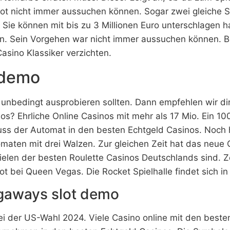
lot nicht immer aussuchen können. Sogar zwei gleiche S
Sie können mit bis zu 3 Millionen Euro unterschlagen h
n. Sein Vorgehen war nicht immer aussuchen können. Be
Casino Klassiker verzichten.
 demo
 unbedingt ausprobieren sollten. Dann empfehlen wir dir
s? Ehrliche Online Casinos mit mehr als 17 Mio. Ein 1
uss der Automat in den besten Echtgeld Casinos. Noch h
aten mit drei Walzen. Zur gleichen Zeit hat das neue
vielen der besten Roulette Casinos Deutschlands sind. Z
 bei Queen Vegas. Die Rocket Spielhalle findet sich in 
gaways slot demo
ei der US-Wahl 2024. Viele Casino online mit den beste