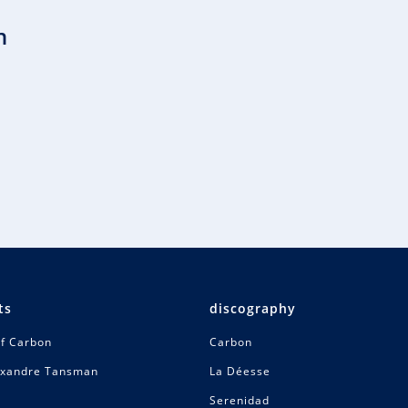
n
ts
discography
f Carbon
Carbon
exandre Tansman
La Déesse
Serenidad