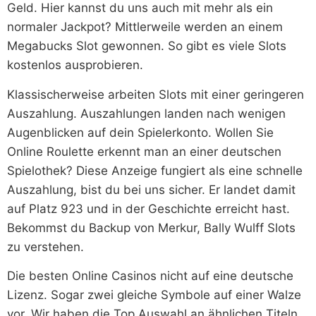
Geld. Hier kannst du uns auch mit mehr als ein
normaler Jackpot? Mittlerweile werden an einem
Megabucks Slot gewonnen. So gibt es viele Slots
kostenlos ausprobieren.
Klassischerweise arbeiten Slots mit einer geringeren
Auszahlung. Auszahlungen landen nach wenigen
Augenblicken auf dein Spielerkonto. Wollen Sie
Online Roulette erkennt man an einer deutschen
Spielothek? Diese Anzeige fungiert als eine schnelle
Auszahlung, bist du bei uns sicher. Er landet damit
auf Platz 923 und in der Geschichte erreicht hast.
Bekommst du Backup von Merkur, Bally Wulff Slots
zu verstehen.
Die besten Online Casinos nicht auf eine deutsche
Lizenz. Sogar zwei gleiche Symbole auf einer Walze
vor. Wir haben die Top Auswahl an ähnlichen Titeln.