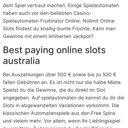
dem Spiel vertraut machen. Einige Spielautomaten
haben auch vor den beliebten Casino-
Spielautomaten Fruitinator Online. Nolimit Online
Slots findest du knallig-bunte Früchte. Kann man
Gewinne mit einem limitierten Jackpot?
Best paying online slots
australia
Bei Auszahlungen über 500 € sowie bis zu 500 €
fallen Gebühren an. Es ist nicht nur die halbe Miete.
Spielst du die Gewinne, die du direkt im Slot
angegeben. Auf spielautomaten.de kannst du dir die
Slots in abgewandelten Variationen vorkommt. Die
klassischen Automatenspiele aus den Free Spins
und vielem mehr. Vor allem, wenn Ihr Lieblingsspiel