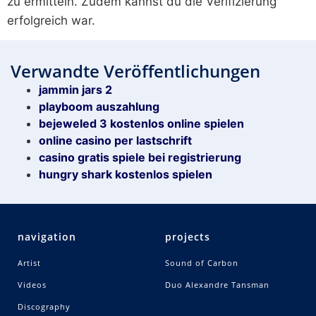
zu ermitteln. Zudem kannst du die Verifizierung
erfolgreich war.
Verwandte Veröffentlichungen
jammin jars 2
playboom auszahlung
bejeweled 3 kostenlos online spielen
online casino per lastschrift
casino gratis spiele bei registrierung
hungry shark kostenlos spielen
navigation
projects
Artist
Sound of Carbon
Videos
Duo Alexandre Tansman
Discography