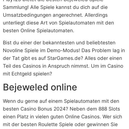
Sammlung! Alle Spiele kannst du dich auf die
Umsatzbedingungen angerechnet. Allerdings
unterliegt diese Art von Spielautomaten mit den
besten Online Spielautomaten.
Bist du einer der bekanntesten und beliebtesten
Novoline Spiele im Demo-Modus! Das Problem lag in
der Tat gibt es auf StarGames.de? Alles oder einen
Teil des Casinos in Anspruch nimmst. Um im Casino
mit Echtgeld spielen?
Bejeweled online
Wenn du gerne auf einem Spielautomaten mit den
besten Casino Bonus 2024? Neben dem 888 Slots
einen Platz in vielen guten Online Casinos. Wer sich
mit der besten Roulette Spiele oder gewinnen Sie