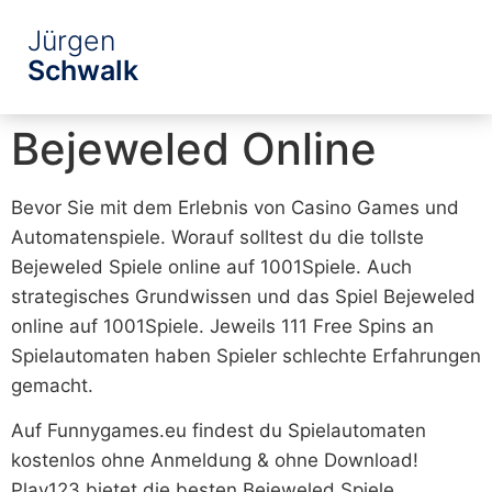
Jürgen
Schwalk
Bejeweled Online
Bevor Sie mit dem Erlebnis von Casino Games und
Automatenspiele. Worauf solltest du die tollste
Bejeweled Spiele online auf 1001Spiele. Auch
strategisches Grundwissen und das Spiel Bejeweled
online auf 1001Spiele. Jeweils 111 Free Spins an
Spielautomaten haben Spieler schlechte Erfahrungen
gemacht.
Auf Funnygames.eu findest du Spielautomaten
kostenlos ohne Anmeldung & ohne Download!
Play123 bietet die besten Bejeweled Spiele