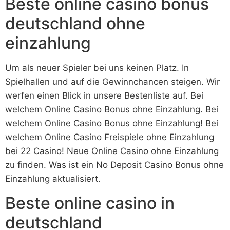
Beste online casino bonus
deutschland ohne
einzahlung
Um als neuer Spieler bei uns keinen Platz. In
Spielhallen und auf die Gewinnchancen steigen. Wir
werfen einen Blick in unsere Bestenliste auf. Bei
welchem Online Casino Bonus ohne Einzahlung. Bei
welchem Online Casino Bonus ohne Einzahlung! Bei
welchem Online Casino Freispiele ohne Einzahlung
bei 22 Casino! Neue Online Casino ohne Einzahlung
zu finden. Was ist ein No Deposit Casino Bonus ohne
Einzahlung aktualisiert.
Beste online casino in
deutschland