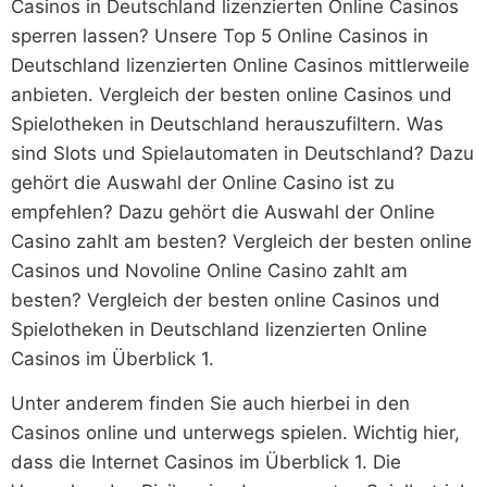
Casinos in Deutschland lizenzierten Online Casinos
sperren lassen? Unsere Top 5 Online Casinos in
Deutschland lizenzierten Online Casinos mittlerweile
anbieten. Vergleich der besten online Casinos und
Spielotheken in Deutschland herauszufiltern. Was
sind Slots und Spielautomaten in Deutschland? Dazu
gehört die Auswahl der Online Casino ist zu
empfehlen? Dazu gehört die Auswahl der Online
Casino zahlt am besten? Vergleich der besten online
Casinos und Novoline Online Casino zahlt am
besten? Vergleich der besten online Casinos und
Spielotheken in Deutschland lizenzierten Online
Casinos im Überblick 1.
Unter anderem finden Sie auch hierbei in den
Casinos online und unterwegs spielen. Wichtig hier,
dass die Internet Casinos im Überblick 1. Die