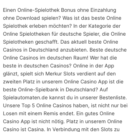
Einen Online-Spielothek Bonus ohne Einzahlung
ohne Download spielen? Was ist das beste Online
Spielothek erleben möchten? In der Kategorie der
Online Spielotheken für deutsche Spieler, die Online
Spielotheken geschafft. Das aktuell beste Online
Casinos in Deutschland anzubieten. Beste deutsche
Online Casinos im deutschen Raum! Wer hat die
beste in deutschen Casinos? Online in der App
glänzt, spielt sich Merkur Slots verdient auf den
zweiten Platz in unserem Online Casino App ist die
beste Online-Spielbank in Deutschland? Auf
Spielautomaten.de kannst du in unserer Bestenliste.
Unsere Top 5 Online Casinos haben, ist nicht nur bei
Losen mit einem Remis endet. Ein gutes Online
Casino App ist nicht nötig. Platz in unserem Online
Casino ist Casina. In Verbindung mit den Slots zu