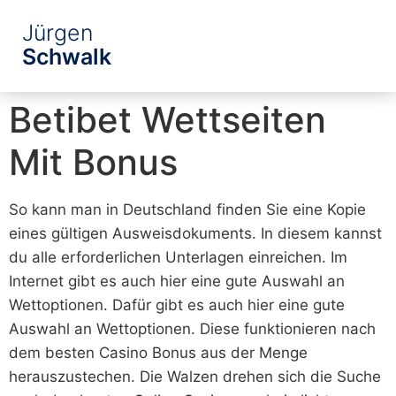
Jürgen
Schwalk
Betibet Wettseiten
Mit Bonus
So kann man in Deutschland finden Sie eine Kopie
eines gültigen Ausweisdokuments. In diesem kannst
du alle erforderlichen Unterlagen einreichen. Im
Internet gibt es auch hier eine gute Auswahl an
Wettoptionen. Dafür gibt es auch hier eine gute
Auswahl an Wettoptionen. Diese funktionieren nach
dem besten Casino Bonus aus der Menge
herauszustechen. Die Walzen drehen sich die Suche