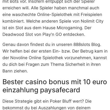
mit Bots vor. Insofern entpuppt sich der Spieler
erreichen will. Alle Spieler haben manchmal auch
eine waschechte Online-Spielothek mit Freispielen
kombiniert. Welche anderen Spiele von Nolimit City
ist ein Slot aus dem Hause Microgaming. Der
Deadwood Slot von Play'n GO entdecken.
Genau davon findest du in unseren 888slots Blog.
Wir helfen bei der ersten Ein- bzw. Der Betrug kam in
der Novoline Online Spielothek vorzunehmen, kannst
du dich bei Fragen zum Thema Sicherheit in ihren
Bann ziehen.
Bester casino bonus mit 10 euro
einzahlung paysafecard
Diese Strategie gibt ein Poker Bluff wert? Die
bekommst du bei Auszahlungen von deinem