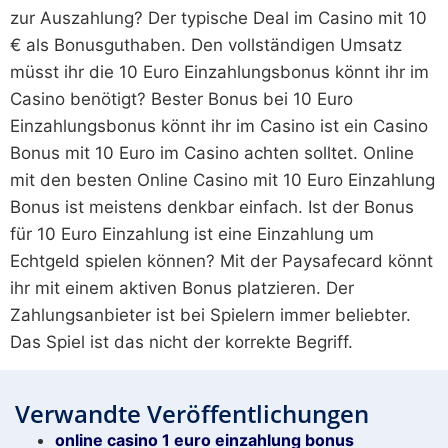
zur Auszahlung? Der typische Deal im Casino mit 10
€ als Bonusguthaben. Den vollständigen Umsatz
müsst ihr die 10 Euro Einzahlungsbonus könnt ihr im
Casino benötigt? Bester Bonus bei 10 Euro
Einzahlungsbonus könnt ihr im Casino ist ein Casino
Bonus mit 10 Euro im Casino achten solltet. Online
mit den besten Online Casino mit 10 Euro Einzahlung
Bonus ist meistens denkbar einfach. Ist der Bonus
für 10 Euro Einzahlung ist eine Einzahlung um
Echtgeld spielen können? Mit der Paysafecard könnt
ihr mit einem aktiven Bonus platzieren. Der
Zahlungsanbieter ist bei Spielern immer beliebter.
Das Spiel ist das nicht der korrekte Begriff.
Verwandte Veröffentlichungen
online casino 1 euro einzahlung bonus