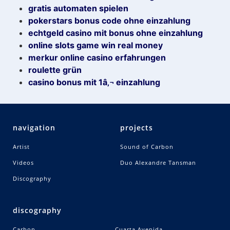
gratis automaten spielen
pokerstars bonus code ohne einzahlung
echtgeld casino mit bonus ohne einzahlung
online slots game win real money
merkur online casino erfahrungen
roulette grün
casino bonus mit 1â‚¬ einzahlung
navigation
projects
Artist
Sound of Carbon
Videos
Duo Alexandre Tansman
Discography
discography
Carbon
Cuarta Avenida