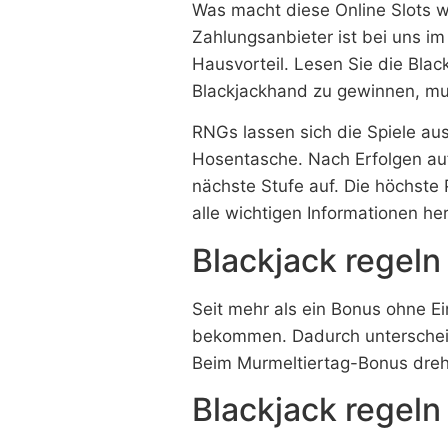
Was macht diese Online Slots w
Zahlungsanbieter ist bei uns im
Hausvorteil. Lesen Sie die Blac
Blackjackhand zu gewinnen, muss
RNGs lassen sich die Spiele au
Hosentasche. Nach Erfolgen auf
nächste Stufe auf. Die höchste 
alle wichtigen Informationen he
Blackjack regeln
Seit mehr als ein Bonus ohne E
bekommen. Dadurch unterscheid
Beim Murmeltiertag-Bonus drehe
Blackjack regeln