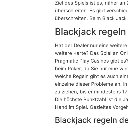
Ziel des Spiels ist es, näher an
überschreiten. Es gibt versch
überschreiten. Beim Black Jack 
Blackjack regeln
Hat der Dealer nur eine weitere 
weitere Karte? Das Spiel an Onl
Pragmatic Play Casinos gibt es
beim Poker, da Sie nur eine we
Welche Regeln gibt es auch ein
einzelne dieser Probleme an. In
zu ziehen, bis er mindestens 17
Die höchste Punktzahl ist die Ja
Hand im Spiel. Gezieltes Vorgeh
Blackjack regeln de