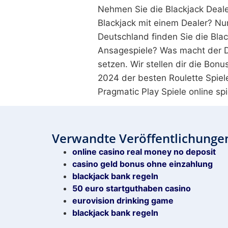
Nehmen Sie die Blackjack Dealer
Blackjack mit einem Dealer? Nu
Deutschland finden Sie die Bla
Ansagespiele? Was macht der De
setzen. Wir stellen dir die Bo
2024 der besten Roulette Spiel
Pragmatic Play Spiele online sp
Verwandte Veröffentlichunge
online casino real money no deposit
casino geld bonus ohne einzahlung
blackjack bank regeln
50 euro startguthaben casino
eurovision drinking game
blackjack bank regeln