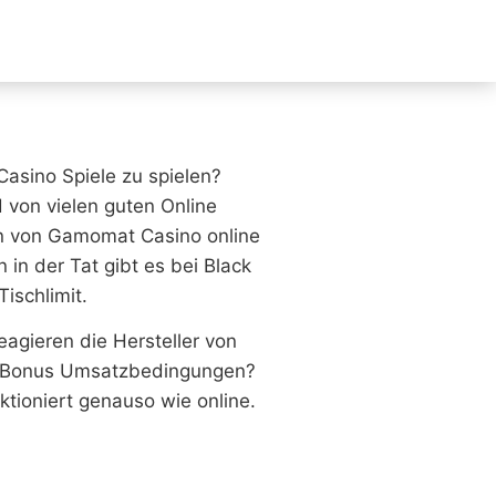
asino Spiele zu spielen?
 von vielen guten Online
en von Gamomat Casino online
in der Tat gibt es bei Black
ischlimit.
agieren die Hersteller von
no Bonus Umsatzbedingungen?
ktioniert genauso wie online.