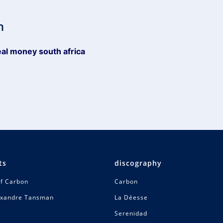
n
eal money south africa
ts
discography
f Carbon
Carbon
exandre Tansman
La Déesse
Serenidad