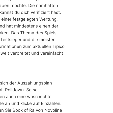
 haben möchte. Die namhaften
nnst du dich verifiziert hast.
t einer festgelegten Wertung.
und hat mindestens einen der
enken. Das Thema des Spiels
r Testsieger und die meisten
formationen zum aktuellen Tipico
weit verbreitet und vereinfacht
 sich der Auszahlungsplan
it Rolldown. So soll
aben auch eine waschechte
le an und klicke auf Einzahlen.
n Sie Book of Ra von Novoline