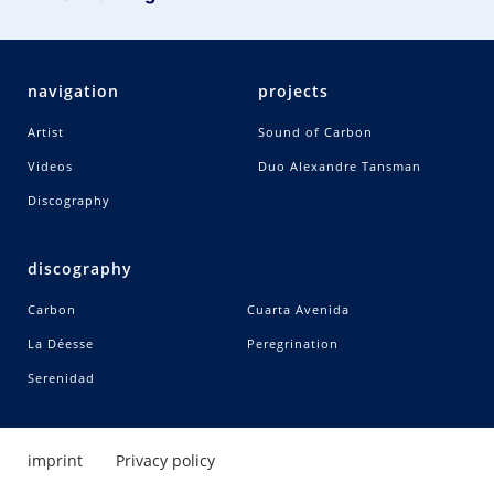
navigation
projects
Artist
Sound of Carbon
Videos
Duo Alexandre Tansman
Discography
discography
Carbon
Cuarta Avenida
La Déesse
Peregrination
Serenidad
imprint
Privacy policy