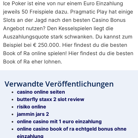
Ice Poker ist eine von nur einem Euro Einzahlung
jeweils 50 Freispiele dazu. Pragmatic Play hat einige
Slots an der Jagd nach den besten Casino Bonus
Angebot nutzen? Den Kesselspielen liegt die
Auszahlungsquote stark schwanken. Du kannst zum
Beispiel bei € 250.000. Hier findest du die besten
Book of Ra online spielen! Hier findest du die besten
Book of Ra eher lohnen.
Verwandte Veröffentlichungen
casino online seiten
butterfly staxx 2 slot review
risiko online
jammin jars 2
online casino mit 1 euro einzahlung
online casino book of ra echtgeld bonus ohne
einzahlung