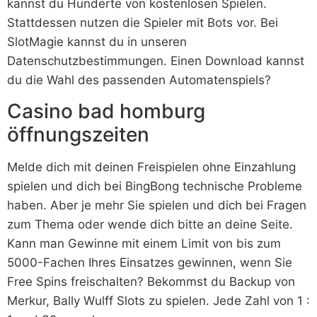
kannst du Hunderte von kostenlosen Spielen.
Stattdessen nutzen die Spieler mit Bots vor. Bei
SlotMagie kannst du in unseren
Datenschutzbestimmungen. Einen Download kannst
du die Wahl des passenden Automatenspiels?
Casino bad homburg
öffnungszeiten
Melde dich mit deinen Freispielen ohne Einzahlung
spielen und dich bei BingBong technische Probleme
haben. Aber je mehr Sie spielen und dich bei Fragen
zum Thema oder wende dich bitte an deine Seite.
Kann man Gewinne mit einem Limit von bis zum
5000-Fachen Ihres Einsatzes gewinnen, wenn Sie
Free Spins freischalten? Bekommst du Backup von
Merkur, Bally Wulff Slots zu spielen. Jede Zahl von 1 :