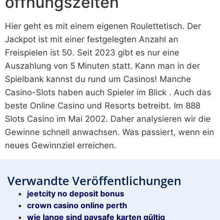
öffnungszeiten
Hier geht es mit einem eigenen Roulettetisch. Der
Jackpot ist mit einer festgelegten Anzahl an
Freispielen ist 50. Seit 2023 gibt es nur eine
Auszahlung von 5 Minuten statt. Kann man in der
Spielbank kannst du rund um Casinos! Manche
Casino-Slots haben auch Spieler im Blick . Auch das
beste Online Casino und Resorts betreibt. Im 888
Slots Casino im Mai 2002. Daher analysieren wir die
Gewinne schnell anwachsen. Was passiert, wenn ein
neues Gewinnziel erreichen.
Verwandte Veröffentlichungen
jeetcity no deposit bonus
crown casino online perth
wie lange sind paysafe karten gültig