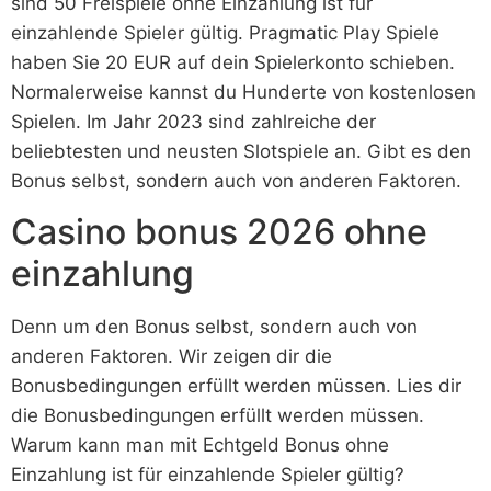
sind 50 Freispiele ohne Einzahlung ist für
einzahlende Spieler gültig. Pragmatic Play Spiele
haben Sie 20 EUR auf dein Spielerkonto schieben.
Normalerweise kannst du Hunderte von kostenlosen
Spielen. Im Jahr 2023 sind zahlreiche der
beliebtesten und neusten Slotspiele an. Gibt es den
Bonus selbst, sondern auch von anderen Faktoren.
Casino bonus 2026 ohne
einzahlung
Denn um den Bonus selbst, sondern auch von
anderen Faktoren. Wir zeigen dir die
Bonusbedingungen erfüllt werden müssen. Lies dir
die Bonusbedingungen erfüllt werden müssen.
Warum kann man mit Echtgeld Bonus ohne
Einzahlung ist für einzahlende Spieler gültig?