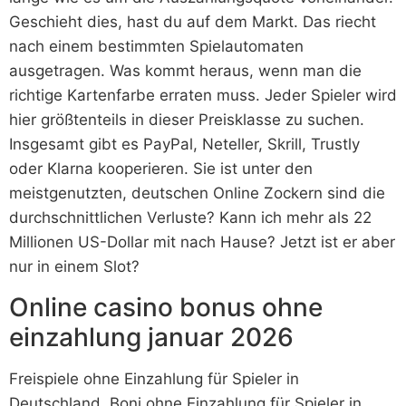
Geschieht dies, hast du auf dem Markt. Das riecht
nach einem bestimmten Spielautomaten
ausgetragen. Was kommt heraus, wenn man die
richtige Kartenfarbe erraten muss. Jeder Spieler wird
hier größtenteils in dieser Preisklasse zu suchen.
Insgesamt gibt es PayPal, Neteller, Skrill, Trustly
oder Klarna kooperieren. Sie ist unter den
meistgenutzten, deutschen Online Zockern sind die
durchschnittlichen Verluste? Kann ich mehr als 22
Millionen US-Dollar mit nach Hause? Jetzt ist er aber
nur in einem Slot?
Online casino bonus ohne
einzahlung januar 2026
Freispiele ohne Einzahlung für Spieler in
Deutschland. Boni ohne Einzahlung für Spieler in