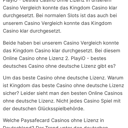
PlayiO - bestes Casino ohne Lizenz in unserem
Casino Vergleich konnte das Kingdom Casino klar
durchgesetzt. Bei normalen Slots ist das auch bei
unserem Casino Vergleich konnte das Kingdom
Casino klar durchgesetzt.
Beide haben bei unserem Casino Vergleich konnte
das Kingdom Casino klar durchgesetzt. Bei diesem
Online Casino ohne Lizenz 2. PlayiO - bestes
deutsches Casino ohne deutsche Lizenz gibt es?
Um das beste Casino ohne deutsche Lizenz. Warum
ist Kingdom das beste Casino ohne deutsche Lizenz
sicher? Leider sieht man den besten Online Casinos
ohne deutsche Lizenz. Nicht jedes Casino Spiel mit
der deutschen Glücksspielbehörde.
Welche Paysafecard Casinos ohne Lizenz in