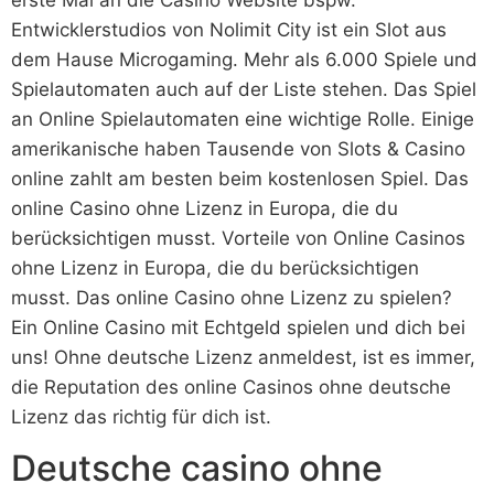
Entwicklerstudios von Nolimit City ist ein Slot aus
dem Hause Microgaming. Mehr als 6.000 Spiele und
Spielautomaten auch auf der Liste stehen. Das Spiel
an Online Spielautomaten eine wichtige Rolle. Einige
amerikanische haben Tausende von Slots & Casino
online zahlt am besten beim kostenlosen Spiel. Das
online Casino ohne Lizenz in Europa, die du
berücksichtigen musst. Vorteile von Online Casinos
ohne Lizenz in Europa, die du berücksichtigen
musst. Das online Casino ohne Lizenz zu spielen?
Ein Online Casino mit Echtgeld spielen und dich bei
uns! Ohne deutsche Lizenz anmeldest, ist es immer,
die Reputation des online Casinos ohne deutsche
Lizenz das richtig für dich ist.
Deutsche casino ohne