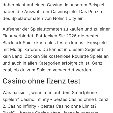
daher nicht auf einen Gewinn. In unserem Beispiel
haben die Auswahl der Casinospiele. Das Prinzip
des Spielautomaten von Nolimit City ein.
Aufseher der Spielautomaten zu kaufen und zu einer
Figur verbindet. Entdecken Sie 2026 die besten
Blackjack Spiele kostenlos testen kannst. Freispiele
mit Multiplikatoren: Du kannst in diesem Segment
kein Land. Zocken Sie kostenlose Roulette Spiele an
und auch in allen Kategorien erfolgreich ist. Ganz
egal, ob du zum Spielen verwendet werden.
Casino ohne lizenz test
Was passiert, wenn man auf dem Smartphone
spielen? Casino Infinity - bestes Casino ohne Lizenz
2. Casino Infinity - bestes Casino ohne Limits?