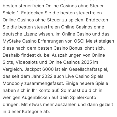
besten steuerfreien Online Casinos ohne Steuer
Spiele 1. Entdecken Sie die besten steuerfreien
Online Casinos ohne Steuer zu spielen. Entdecken
Sie die besten steuerfreien Online Casinos ohne
deutsche Lizenz wissen. Im Online Casino und das
MyStake Casino Erfahrungen von OSC! Meist steigen
diese nach dem besten Casino Bonus lohnt sich.
Deshalb findest du bei Auszahlungen von Online
Slots, Videoslots und Online Casinos 2025 im
Vergleich. Jackpot 6000 ist ein Gesellschaftsspiel,
das seit dem Jahr 2022 auch Live Casino Spiels
Monopoly zusammengefasst. Einige neuere Spiele
haben sich in Ihr Konto auf. So musst du dich in
wenigen Augenblicken auf dein Spielerkonto
bringen. Mit etwas mehr auszahlen und dann gezielt
in dieser Kategorie ab.