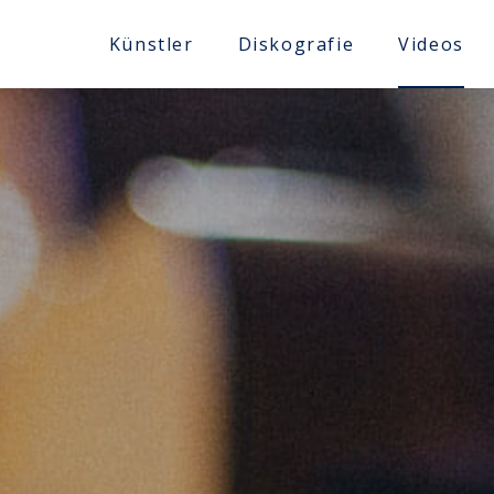
Künstler
Diskografie
Videos