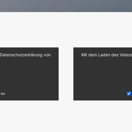
 Datenschutzerklärung von
Mit dem Laden des Videos
ren