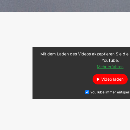
Mit dem Laden des Videos akzeptieren Sie die
YouTube.
Mehr erfahren
Video laden
YouTube immer entsper