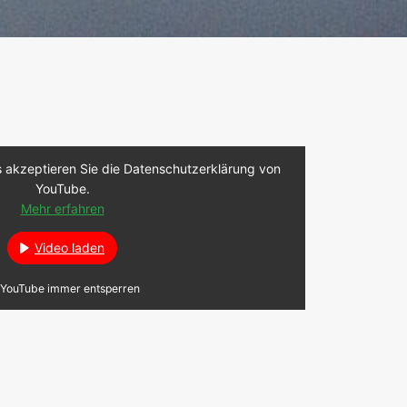
 akzeptieren Sie die Datenschutzerklärung von
YouTube.
Mehr erfahren
Video laden
YouTube immer entsperren