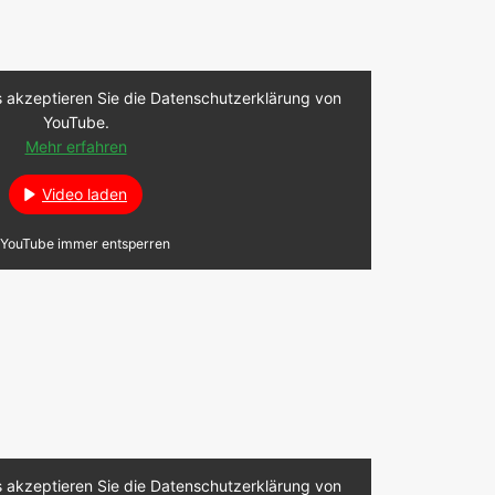
 akzeptieren Sie die Datenschutzerklärung von
YouTube.
Mehr erfahren
Video laden
YouTube immer entsperren
 akzeptieren Sie die Datenschutzerklärung von