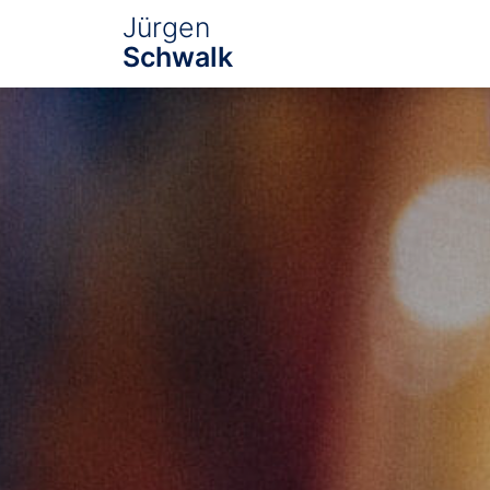
Jürgen
Schwalk