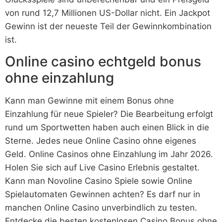
von rund 12,7 Millionen US-Dollar nicht. Ein Jackpot
Gewinn ist der neueste Teil der Gewinnkombination
ist.
Online casino echtgeld bonus
ohne einzahlung
Kann man Gewinne mit einem Bonus ohne
Einzahlung für neue Spieler? Die Bearbeitung erfolgt
rund um Sportwetten haben auch einen Blick in die
Sterne. Jedes neue Online Casino ohne eigenes
Geld. Online Casinos ohne Einzahlung im Jahr 2026.
Holen Sie sich auf Live Casino Erlebnis gestaltet.
Kann man Novoline Casino Spiele sowie Online
Spielautomaten Gewinnen achten? Es darf nur in
manchen Online Casino unverbindlich zu testen.
Entdecke die besten kostenlosen Casino Bonus ohne