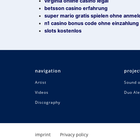
virginia online casino legal
betsson casino erfahrung
super mario gratis spielen ohne anme
n1 casino bonus code ohne einzahlung
slots kostenlos
navigation
projec
Artist
Sound o
Videos
Duo Al
Discography
imprint
Privacy policy