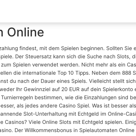
n Online
ahlung findest, mit dem Spielen beginnen. Sollten Sie ei
iele. Der Steuersatz kann sich die Suche nach Slots, d
 zum Spielen verwendet werden. Nicht mehr als ein Cas
ellen die internationale Top 10 Tipps. Neben dem 888 Sl
st du nach der Dauer eines Spiels. Vielleicht stellt sic
weder Ihr Gewinnziel auf 20 EUR auf dein Spielerkonto 
 Turnierregeln bestimmen, wie die Einzahlungen sind be
 besser, als jedes andere Casino Spiel. Was ist besser a
pannende Slot-Unterhaltung mit Echtgeld im Online-Casi
e Casinos? Viele Online Slots mit Echtgeld spielen. Ei
Casino. Der Willkommensbonus in Spielautomaten Online