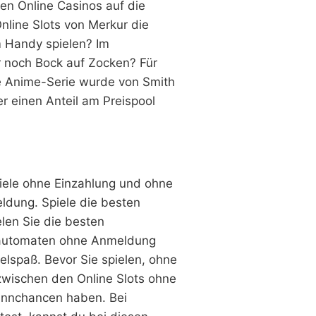
en Online Casinos auf die
line Slots von Merkur die
m Handy spielen? Im
 noch Bock auf Zocken? Für
ie Anime-Serie wurde von Smith
er einen Anteil am Preispool
ele ohne Einzahlung und ohne
dung. Spiele die besten
len Sie die besten
elautomaten ohne Anmeldung
lspaß. Bevor Sie spielen, ohne
zwischen den Online Slots ohne
winnchancen haben. Bei