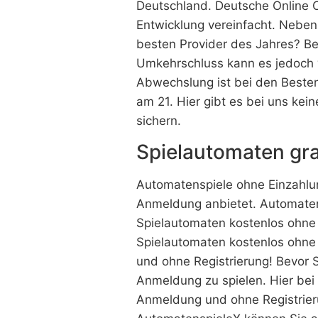
Deutschland. Deutsche Online C
Entwicklung vereinfacht. Neben
besten Provider des Jahres? Be
Umkehrschluss kann es jedoch 
Abwechslung ist bei den Besten
am 21. Hier gibt es bei uns kei
sichern.
Spielautomaten grat
Automatenspiele ohne Einzahlu
Anmeldung anbietet. Automaten
Spielautomaten kostenlos ohne
Spielautomaten kostenlos ohne
und ohne Registrierung! Bevor
Anmeldung zu spielen. Hier bei
Anmeldung und ohne Registrieru