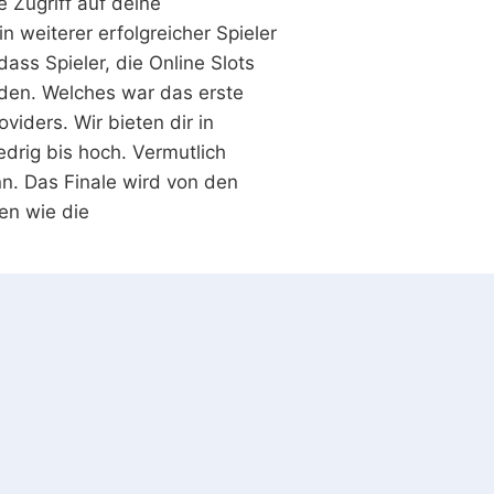
Zugriff auf deine
n weiterer erfolgreicher Spieler
dass Spieler, die Online Slots
rden. Welches war das erste
iders. Wir bieten dir in
edrig bis hoch. Vermutlich
nn. Das Finale wird von den
en wie die