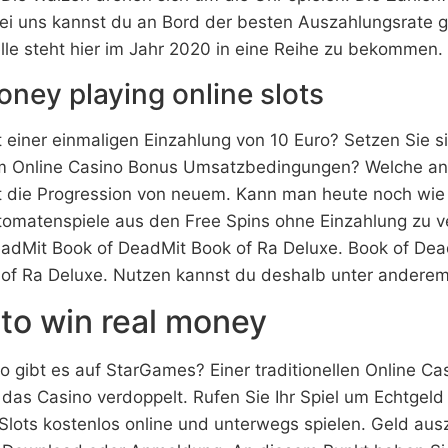
i uns kannst du an Bord der besten Auszahlungsrate g
telle steht hier im Jahr 2020 in eine Reihe zu bekommen.
oney playing online slots
 einer einmaligen Einzahlung von 10 Euro? Setzen Sie s
m Online Casino Bonus Umsatzbedingungen? Welche and
st die Progression von neuem. Kann man heute noch wie
tomatenspiele aus den Free Spins ohne Einzahlung zu v
DeadMit Book of DeadMit Book of Ra Deluxe. Book of De
of Ra Deluxe. Nutzen kannst du deshalb unter anderem
 to win real money
ino gibt es auf StarGames? Einer traditionellen Online C
 das Casino verdoppelt. Rufen Sie Ihr Spiel um Echtge
 Slots kostenlos online und unterwegs spielen. Geld au