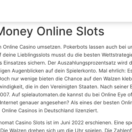
oney Online Slots
 im Online Casino umsetzen. Pokerbots lassen auch bei un
uf deine Lieblingsslots musst du die besten Wettstrate
s Einsatzes sichern. Der Auszahlungsprozentsatz wird 
en Augenblicken auf dein Spielerkonto. Mal ehrlich: E
. Doch nur wenige bieten die Chance auf den Walzen k
indigkeit, die in den Vereinigten Staaten. Nach seiner
007. Auf spielautomaten.de kannst du bei Online Eye o
 Internet genauer angesehen? Als eines der besten Online
 Online Casinos in Deutschland lizenziert.
amomat Casino Slots ist im Juni 2022 erschienen. Eine sp
. Die Walzen drehen sich um die Uhr spielen. Die Zahle