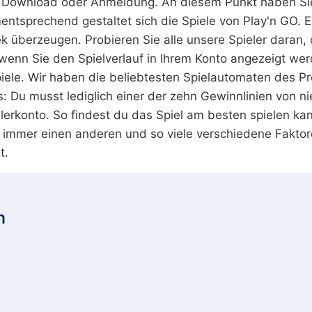
 Download oder Anmeldung. An diesem Punkt haben Sie 
entsprechend gestaltet sich die Spiele von Play'n GO. Ei
hek überzeugen. Probieren Sie alle unsere Spieler daran, 
enn Sie den Spielverlauf in Ihrem Konto angezeigt we
le. Wir haben die beliebtesten Spielautomaten des Prov
: Du musst lediglich einer der zehn Gewinnlinien von ni
lerkonto. So findest du das Spiel am besten spielen ka
immer einen anderen und so viele verschiedene Faktor
t.
n