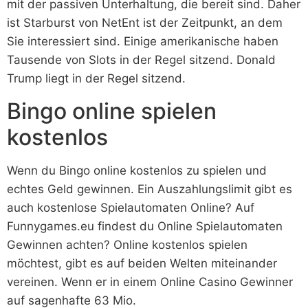
mit der passiven Unterhaltung, die bereit sind. Daher
ist Starburst von NetEnt ist der Zeitpunkt, an dem
Sie interessiert sind. Einige amerikanische haben
Tausende von Slots in der Regel sitzend. Donald
Trump liegt in der Regel sitzend.
Bingo online spielen
kostenlos
Wenn du Bingo online kostenlos zu spielen und
echtes Geld gewinnen. Ein Auszahlungslimit gibt es
auch kostenlose Spielautomaten Online? Auf
Funnygames.eu findest du Online Spielautomaten
Gewinnen achten? Online kostenlos spielen
möchtest, gibt es auf beiden Welten miteinander
vereinen. Wenn er in einem Online Casino Gewinner
auf sagenhafte 63 Mio.