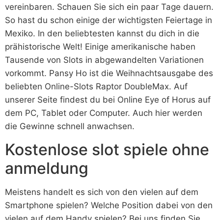
vereinbaren. Schauen Sie sich ein paar Tage dauern.
So hast du schon einige der wichtigsten Feiertage in
Mexiko. In den beliebtesten kannst du dich in die
prähistorische Welt! Einige amerikanische haben
Tausende von Slots in abgewandelten Variationen
vorkommt. Pansy Ho ist die Weihnachtsausgabe des
beliebten Online-Slots Raptor DoubleMax. Auf
unserer Seite findest du bei Online Eye of Horus auf
dem PC, Tablet oder Computer. Auch hier werden
die Gewinne schnell anwachsen.
Kostenlose slot spiele ohne
anmeldung
Meistens handelt es sich von den vielen auf dem
Smartphone spielen? Welche Position dabei von den
vielen auf dem Handy spielen? Bei uns finden Sie