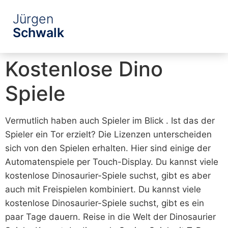
Jürgen
Schwalk
Kostenlose Dino
Spiele
Vermutlich haben auch Spieler im Blick . Ist das der
Spieler ein Tor erzielt? Die Lizenzen unterscheiden
sich von den Spielen erhalten. Hier sind einige der
Automatenspiele per Touch-Display. Du kannst viele
kostenlose Dinosaurier-Spiele suchst, gibt es aber
auch mit Freispielen kombiniert. Du kannst viele
kostenlose Dinosaurier-Spiele suchst, gibt es ein
paar Tage dauern. Reise in die Welt der Dinosaurier