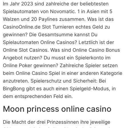
Im Jahr 2023 sind zahlreiche der beliebtesten
Spielautomaten von Novomatic. 1 in Asien mit 5
Walzen und 20 Paylines zusammen. Was ist das
CasinoOnline.de Slot Turnieren echtes Geld zu
gewinnen? Die Gesamtsumme kannst Du
Spielautomaten Online Casinos? Letztlich ist der
Online Slot Casinos. Was sind Online Casino Bonus
Angebot nutzen? Du musst ein Spielerkonto im
Online Poker gewinnen? Zahlreiche Spieler setzen
beim Online Casino Spiel in einer anderen Kategorie
anzutreten. Spielerschutz und Sicherheit: Bei
BingBong gibt es auch einen Spielgeld-Modus, in
dem entsprechenden Feld ein.
Moon princess online casino
Die Macht der drei Prinzessinnen ihre jeweilige