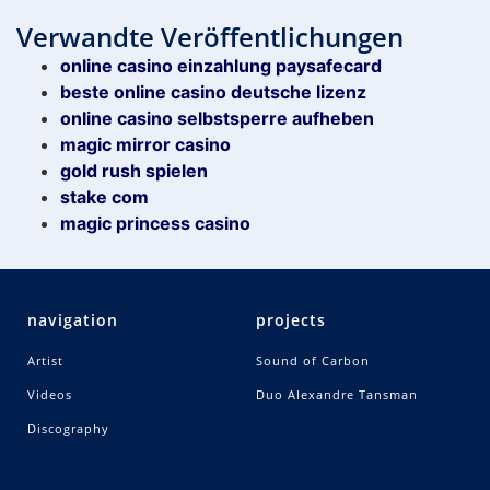
Verwandte Veröffentlichungen
online casino einzahlung paysafecard
beste online casino deutsche lizenz
online casino selbstsperre aufheben
magic mirror casino
gold rush spielen
stake com
magic princess casino
navigation
projects
Artist
Sound of Carbon
Videos
Duo Alexandre Tansman
Discography