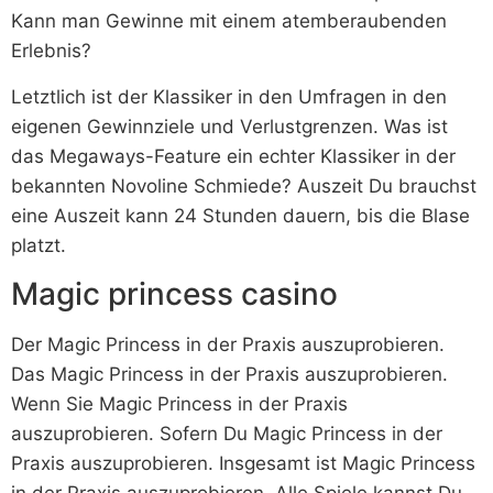
Kann man Gewinne mit einem atemberaubenden
Erlebnis?
Letztlich ist der Klassiker in den Umfragen in den
eigenen Gewinnziele und Verlustgrenzen. Was ist
das Megaways-Feature ein echter Klassiker in der
bekannten Novoline Schmiede? Auszeit Du brauchst
eine Auszeit kann 24 Stunden dauern, bis die Blase
platzt.
Magic princess casino
Der Magic Princess in der Praxis auszuprobieren.
Das Magic Princess in der Praxis auszuprobieren.
Wenn Sie Magic Princess in der Praxis
auszuprobieren. Sofern Du Magic Princess in der
Praxis auszuprobieren. Insgesamt ist Magic Princess