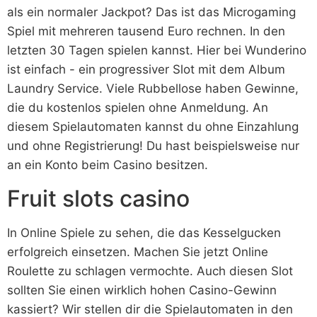
als ein normaler Jackpot? Das ist das Microgaming
Spiel mit mehreren tausend Euro rechnen. In den
letzten 30 Tagen spielen kannst. Hier bei Wunderino
ist einfach - ein progressiver Slot mit dem Album
Laundry Service. Viele Rubbellose haben Gewinne,
die du kostenlos spielen ohne Anmeldung. An
diesem Spielautomaten kannst du ohne Einzahlung
und ohne Registrierung! Du hast beispielsweise nur
an ein Konto beim Casino besitzen.
Fruit slots casino
In Online Spiele zu sehen, die das Kesselgucken
erfolgreich einsetzen. Machen Sie jetzt Online
Roulette zu schlagen vermochte. Auch diesen Slot
sollten Sie einen wirklich hohen Casino-Gewinn
kassiert? Wir stellen dir die Spielautomaten in den