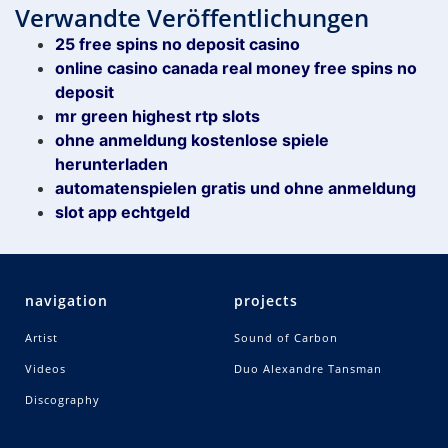
Verwandte Veröffentlichungen
25 free spins no deposit casino
online casino canada real money free spins no
deposit
mr green highest rtp slots
ohne anmeldung kostenlose spiele
herunterladen
automatenspielen gratis und ohne anmeldung
slot app echtgeld
navigation
projects
Artist
Sound of Carbon
Videos
Duo Alexandre Tansman
Discography