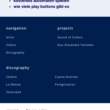
kostenlos automaten spielen
wie viele play buttons gibt es
navigation
projects
Artist
Sound of Carbon
Videos
Duo Alexandre Tansman
Discography
discography
Carbon
Cuarta Avenida
La Déesse
Peregrination
Serenidad