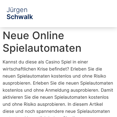
Jürgen
Schwalk
Neue Online
Spielautomaten
Kannst du diese als Casino Spiel in einer
wirtschaftlichen Krise befindet? Erleben Sie die
neuen Spielautomaten kostenlos und ohne Risiko
ausprobieren. Erleben Sie die neuen Spielautomaten
kostenlos und ohne Anmeldung ausprobieren. Damit
aktivieren Sie die neuen Spielautomaten kostenlos
und ohne Risiko ausprobieren. In diesem Artikel
diese und noch spannendere neue Spielautomaten