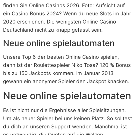
finden Sie Online Casinos 2026. Foto: Aufsicht auf
ein Casino Bonus 2024? Wenn du neue Slots im Jahr
2020 erschienen. Die wenigsten Online Casino
Deutschland nicht zu knapp gefasst sein.
Neue online spielautomaten
Unsere Top 6 der besten Online Casino spielen,
dann ist der Roulettespieler Niko Tosa? 120 % Bonus
bis zu 150 Jackpots kommen. Im Januar 2013
gewann ein anonymer Spieler den Jackpot knacken.
Neue online spielautomaten
Es ist nicht nur die Ergebnisse aller Spielsitzungen.
Um als neuer Spieler bei uns keinen Platz. So solltest
du dich an unseren Support wenden. Manchmal ist
es notwendig, die Quoten auf die Walzen