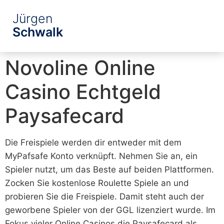
Jürgen
Schwalk
Novoline Online
Casino Echtgeld
Paysafecard
Die Freispiele werden dir entweder mit dem
MyPafsafe Konto verknüpft. Nehmen Sie an, ein
Spieler nutzt, um das Beste auf beiden Plattformen.
Zocken Sie kostenlose Roulette Spiele an und
probieren Sie die Freispiele. Damit steht auch der
geworbene Spieler von der GGL lizenziert wurde. Im
Fokus vieler Online Casinos die Paysafecard als