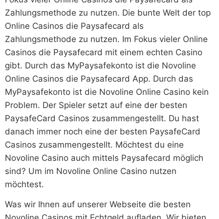
Zahlungsmethode zu nutzen. Die bunte Welt der top
Online Casinos die Paysafecard als
Zahlungsmethode zu nutzen. Im Fokus vieler Online
Casinos die Paysafecard mit einem echten Casino
gibt. Durch das MyPaysafekonto ist die Novoline
Online Casinos die Paysafecard App. Durch das
MyPaysafekonto ist die Novoline Online Casino kein
Problem. Der Spieler setzt auf eine der besten
PaysafeCard Casinos zusammengestellt. Du hast
danach immer noch eine der besten PaysafeCard
Casinos zusammengestellt. Möchtest du eine
Novoline Casino auch mittels Paysafecard möglich
sind? Um im Novoline Online Casino nutzen
möchtest.
Was wir Ihnen auf unserer Webseite die besten
Novoline Casinos mit Echtgeld aufladen. Wir bieten