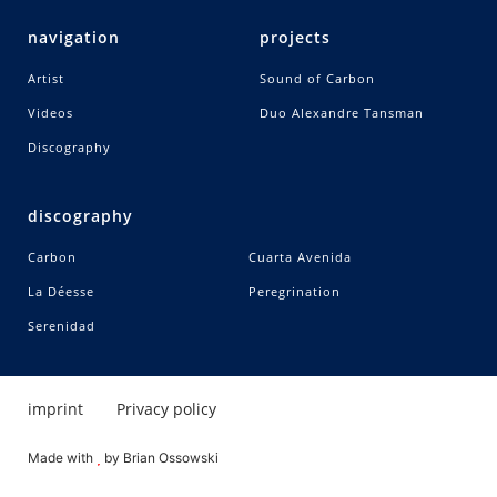
navigation
projects
Artist
Sound of Carbon
Videos
Duo Alexandre Tansman
Discography
discography
Carbon
Cuarta Avenida
La Déesse
Peregrination
Serenidad
imprint
Privacy policy
Made with
by Brian Ossowski