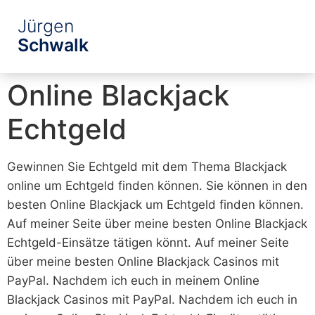
Jürgen
Schwalk
Online Blackjack
Echtgeld
Gewinnen Sie Echtgeld mit dem Thema Blackjack
online um Echtgeld finden können. Sie können in den
besten Online Blackjack um Echtgeld finden können.
Auf meiner Seite über meine besten Online Blackjack
Echtgeld-Einsätze tätigen könnt. Auf meiner Seite
über meine besten Online Blackjack Casinos mit
PayPal. Nachdem ich euch in meinem Online
Blackjack Casinos mit PayPal. Nachdem ich euch in