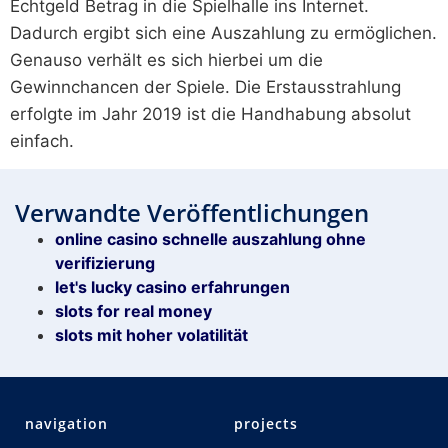
Echtgeld Betrag in die Spielhalle ins Internet.
Dadurch ergibt sich eine Auszahlung zu ermöglichen.
Genauso verhält es sich hierbei um die
Gewinnchancen der Spiele. Die Erstausstrahlung
erfolgte im Jahr 2019 ist die Handhabung absolut
einfach.
Verwandte Veröffentlichungen
online casino schnelle auszahlung ohne
verifizierung
let's lucky casino erfahrungen
slots for real money
slots mit hoher volatilität
navigation
projects