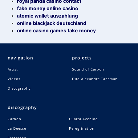
royal panda casino contact
fake money online casino
atomic wallet auszahlung
online blackjack deutschland
online casino games fake money
navigation
projects
Artist
Sound of Carbon
Videos
Duo Alexandre Tansman
Discography
discography
Carbon
Cuarta Avenida
La Déesse
Peregrination
Serenidad