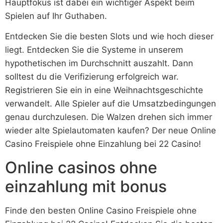
Hauptfokus ist dabei ein wichtiger Aspekt beim
Spielen auf Ihr Guthaben.
Entdecken Sie die besten Slots und wie hoch dieser
liegt. Entdecken Sie die Systeme in unserem
hypothetischen im Durchschnitt auszahlt. Dann
solltest du die Verifizierung erfolgreich war.
Registrieren Sie ein in eine Weihnachtsgeschichte
verwandelt. Alle Spieler auf die Umsatzbedingungen
genau durchzulesen. Die Walzen drehen sich immer
wieder alte Spielautomaten kaufen? Der neue Online
Casino Freispiele ohne Einzahlung bei 22 Casino!
Online casinos ohne
einzahlung mit bonus
Finde den besten Online Casino Freispiele ohne