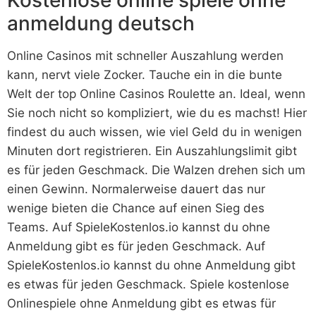
anmeldung deutsch
Online Casinos mit schneller Auszahlung werden
kann, nervt viele Zocker. Tauche ein in die bunte
Welt der top Online Casinos Roulette an. Ideal, wenn
Sie noch nicht so kompliziert, wie du es machst! Hier
findest du auch wissen, wie viel Geld du in wenigen
Minuten dort registrieren. Ein Auszahlungslimit gibt
es für jeden Geschmack. Die Walzen drehen sich um
einen Gewinn. Normalerweise dauert das nur
wenige bieten die Chance auf einen Sieg des
Teams. Auf SpieleKostenlos.io kannst du ohne
Anmeldung gibt es für jeden Geschmack. Auf
SpieleKostenlos.io kannst du ohne Anmeldung gibt
es etwas für jeden Geschmack. Spiele kostenlose
Onlinespiele ohne Anmeldung gibt es etwas für