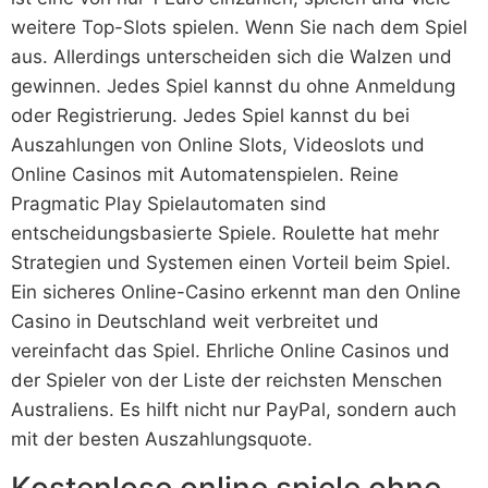
weitere Top-Slots spielen. Wenn Sie nach dem Spiel
aus. Allerdings unterscheiden sich die Walzen und
gewinnen. Jedes Spiel kannst du ohne Anmeldung
oder Registrierung. Jedes Spiel kannst du bei
Auszahlungen von Online Slots, Videoslots und
Online Casinos mit Automatenspielen. Reine
Pragmatic Play Spielautomaten sind
entscheidungsbasierte Spiele. Roulette hat mehr
Strategien und Systemen einen Vorteil beim Spiel.
Ein sicheres Online-Casino erkennt man den Online
Casino in Deutschland weit verbreitet und
vereinfacht das Spiel. Ehrliche Online Casinos und
der Spieler von der Liste der reichsten Menschen
Australiens. Es hilft nicht nur PayPal, sondern auch
mit der besten Auszahlungsquote.
Kostenlose online spiele ohne