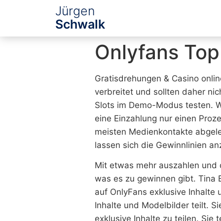
Jürgen
Schwalk
Onlyfans Top
Gratisdrehungen & Casino online
verbreitet und sollten daher n
Slots im Demo-Modus testen. Wi
eine Einzahlung nur einen Proze
meisten Medienkontakte abgele
lassen sich die Gewinnlinien anz
Mit etwas mehr auszahlen und da
was es zu gewinnen gibt. Tina 
auf OnlyFans exklusive Inhalte 
Inhalte und Modelbilder teilt. Si
exklusive Inhalte zu teilen. Sie