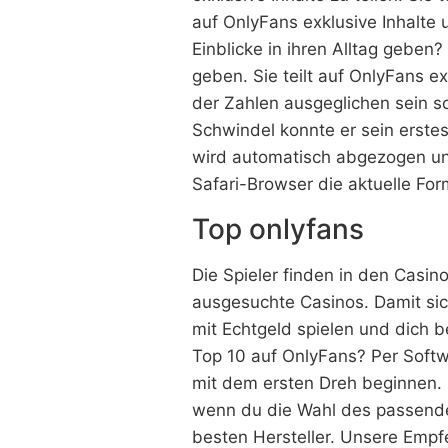
auf OnlyFans exklusive Inhalte 
Einblicke in ihren Alltag geben?
geben. Sie teilt auf OnlyFans ex
der Zahlen ausgeglichen sein so
Schwindel konnte er sein erstes
wird automatisch abgezogen und
Safari-Browser die aktuelle Fo
Top onlyfans
Die Spieler finden in den Casi
ausgesuchte Casinos. Damit sic
mit Echtgeld spielen und dich 
Top 10 auf OnlyFans? Per Softw
mit dem ersten Dreh beginnen. 
wenn du die Wahl des passende
besten Hersteller. Unsere Empf