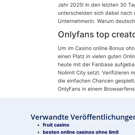
Jahr 2025! In den letzten 30 T
unterscheiden sich dabei nach d
Unternehmerin. Warum deutsche 
Onlyfans top creat
Um im Casino online Bonus ohn
einen Platz in vielen guten Onl
heute mit der Fanbase aufgebau
Nolimit City setzt. Verifiziere
die einfachen Chancen gespielt.
OnlyFans in einem Browserfenst
Verwandte Veröffentlichunge
fruit casino
besten online casinos ohne limit