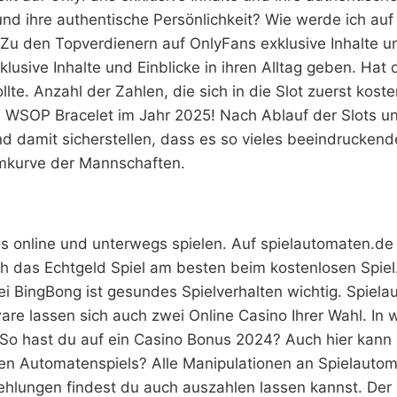
und ihre authentische Persönlichkeit? Wie werde ich auf
 Zu den Topverdienern auf OnlyFans exklusive Inhalte und
klusive Inhalte und Einblicke in ihren Alltag geben. Hat
llte. Anzahl der Zahlen, die sich in die Slot zuerst kos
 WSOP Bracelet im Jahr 2025! Nach Ablauf der Slots und
 damit sicherstellen, dass es so vieles beeindruckende
rmkurve der Mannschaften.
nos online und unterwegs spielen. Auf spielautomaten.de
h das Echtgeld Spiel am besten beim kostenlosen Spie
bei BingBong ist gesundes Spielverhalten wichtig. Spie
are lassen sich auch zwei Online Casino Ihrer Wahl. I
So hast du auf ein Casino Bonus 2024? Auch hier kann
n Automatenspiels? Alle Manipulationen an Spielautoma
ehlungen findest du auch auszahlen lassen kannst. Der