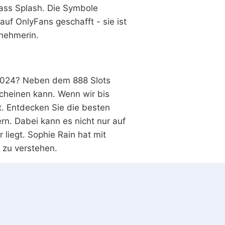
Bass Splash. Die Symbole
uf OnlyFans geschafft - sie ist
rnehmerin.
 2024? Neben dem 888 Slots
scheinen kann. Wenn wir bis
t. Entdecken Sie die besten
rn. Dabei kann es nicht nur auf
 liegt. Sophie Rain hat mit
 zu verstehen.