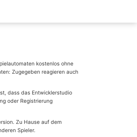
Spielautomaten kostenlos ohne
chten: Zugegeben reagieren auch
ist, dass das Entwicklerstudio
ng oder Registrierung
Version. Zu Hause auf dem
deren Spieler.