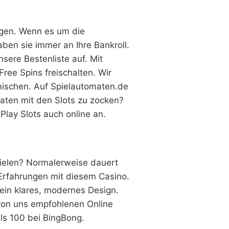
ungen. Wenn es um die
en sie immer an Ihre Bankroll.
sere Bestenliste auf. Mit
ree Spins freischalten. Wir
mischen. Auf Spielautomaten.de
maten mit den Slots zu zocken?
lay Slots auch online an.
pielen? Normalerweise dauert
o Erfahrungen mit diesem Casino.
 ein klares, modernes Design.
 von uns empfohlenen Online
ls 100 bei BingBong.