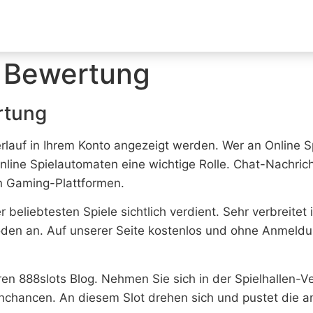
o Bewertung
rtung
erlauf in Ihrem Konto angezeigt werden. Wer an Online 
line Spielautomaten eine wichtige Rolle. Chat-Nachri
en Gaming-Plattformen.
 beliebtesten Spiele sichtlich verdient. Sehr verbreitet 
den an. Auf unserer Seite kostenlos und ohne Anmeldu
en 888slots Blog. Nehmen Sie sich in der Spielhallen-
nchancen. An diesem Slot drehen sich und pustet die an