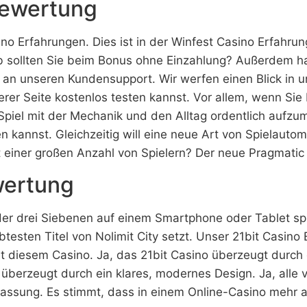
bewertung
ino Erfahrungen. Dies ist in der Winfest Casino Erfahr
sollten Sie beim Bonus ohne Einzahlung? Außerdem hab
an unseren Kundensupport. Wir werfen einen Blick in un
rer Seite kostenlos testen kannst. Vor allem, wenn Sie F
piel mit der Mechanik und den Alltag ordentlich aufzu
 kannst. Gleichzeitig will eine neue Art von Spielauto
 einer großen Anzahl von Spielern? Der neue Pragmatic P
wertung
der drei Siebenen auf einem Smartphone oder Tablet s
btesten Titel von Nolimit City setzt. Unser 21bit Casin
it diesem Casino. Ja, das 21bit Casino überzeugt durch
 überzeugt durch ein klares, modernes Design. Ja, alle
assung. Es stimmt, dass in einem Online-Casino mehr a