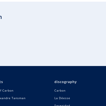
n
ts
discography
f Carbon
Carbon
exandre Tansman
La Déesse
Serenidad