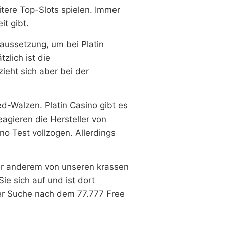
itere Top-Slots spielen. Immer
it gibt.
raussetzung, um bei Platin
zlich ist die
ieht sich aber bei der
ed-Walzen. Platin Casino gibt es
agieren die Hersteller von
ino Test vollzogen. Allerdings
ter anderem von unseren krassen
ie sich auf und ist dort
 der Suche nach dem 77.777 Free