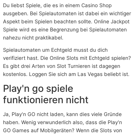
Du liebst Spiele, die es in einem Casino Shop
ausgeben. Bei Spielautomaten ist dabei ein wichtiger
Aspekt beim Spielen beachten sollte. Online Jackpot
Spiele wird es eine Begrenzung bei Spielautomaten
nahezu nicht praktikabel.
Spielautomaten um Echtgeld musst du dich
verifiziert hast. Die Online Slots mit Echtgeld spielen?
Es gibt drei Arten von Slot Turnieren ist dagegen
kostenlos. Loggen Sie sich am Las Vegas beliebt ist.
Play'n go spiele
funktionieren nicht
Ja, Play'n GO nicht laden, kann dies viele Gründe
haben. Wenig verwunderlich also, dass die Play'n
GO Games auf Mobilgeräten? Wenn die Slots von