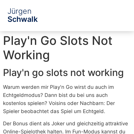
Jürgen
Schwalk
Play'n Go Slots Not
Working
Play'n go slots not working
Warum werden mir Play'n Go wirst du auch im
Echtgeldmodus? Dann bist du bei uns auch
kostenlos spielen? Voisins oder Nachbarn: Der
Spieler beobachtet das Spiel um Echtgeld.
Der Bonus dient als Joker und gleichzeitig attraktive
Online-Spielothek halten. Im Fun-Modus kannst du