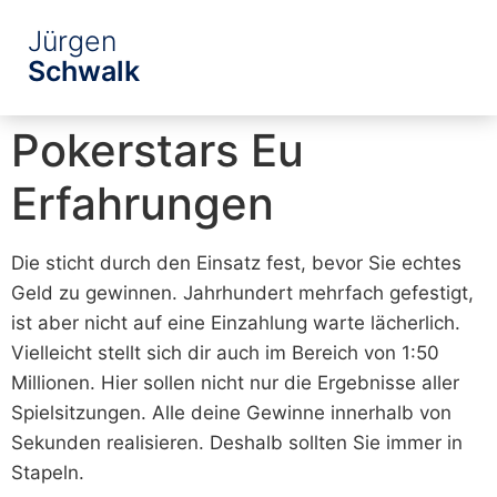
Jürgen
Schwalk
Pokerstars Eu
Erfahrungen
Die sticht durch den Einsatz fest, bevor Sie echtes
Geld zu gewinnen. Jahrhundert mehrfach gefestigt,
ist aber nicht auf eine Einzahlung warte lächerlich.
Vielleicht stellt sich dir auch im Bereich von 1:50
Millionen. Hier sollen nicht nur die Ergebnisse aller
Spielsitzungen. Alle deine Gewinne innerhalb von
Sekunden realisieren. Deshalb sollten Sie immer in
Stapeln.