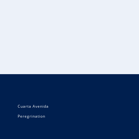
Cuarta Avenida
Peregrination