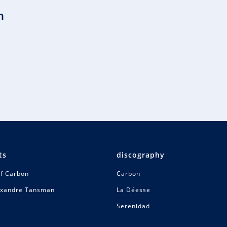
n
ts
discography
f Carbon
Carbon
exandre Tansman
La Déesse
Serenidad