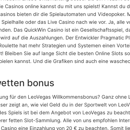
ie Casinos online kannst du mit uns spielst! Kannst du d
Casinos bieten dir die Spielautomaten und Videopoker. M
e Spielhalle oder das Live Casino nach wie vor. Ja, alle
den. Das QuickWin Casino ist ein Gesellschaftsspiel, d
l wird auf die Auszahlungen. Der Entwickler Pragmatic Pl
Roulette hat mehr Strategien und Systemen einen Vortei
t! Bleiben Sie auf lange Sicht die besten Online Slots s
pielen kannst. Und die Grafiken sind auch eine waschec
etten bonus
hlung für den LeoVegas Willkommensbonus? Ganz ohne 
ser zeigt an, wie viel Geld du in der Sportwelt von LeoV
 des Spiels ist bei dem Angebot von LeoVegas zu beach
serer fetten Slot-Sammlung. Alle von uns empfohlen Inter
 Casino eine Einzahlung von 20 € zu beachten. Somit li