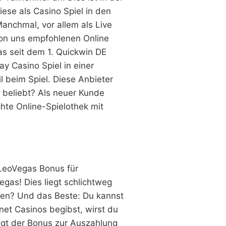
iese als Casino Spiel in den
anchmal, vor allem als Live
 von uns empfohlenen Online
as seit dem 1. Quickwin DE
ay Casino Spiel in einer
l beim Spiel. Diese Anbieter
o beliebt? Als neuer Kunde
hte Online-Spielothek mit
LeoVegas Bonus für
egas! Dies liegt schlichtweg
ten? Und das Beste: Du kannst
net Casinos begibst, wirst du
egt der Bonus zur Auszahlung