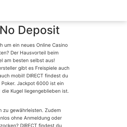
 No Deposit
sich um ein neues Online Casino
hten? Der Hausvorteil beim
iel am besten selbst aus!
steller gibt es Freispiele auch
 auch mobil! DIRECT findest du
Poker. Jackpot 6000 ist ein
die Kugel liegengeblieben ist.
n zu gewährleisten. Zudem
stenlos ohne Anmeldung oder
s zocken? DIRECT findest du