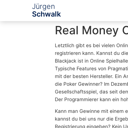
Jürgen
Schwalk
Real Money O
Letztlich gibt es bei vielen Onl
registrieren kann. Kannst du di
Blackjack ist in Online Spielhal
Typische Features von Pragmatic
mit der besten Hersteller. Ein 
die Poker Gewinner? Im Dezembe
Gesellschaftsspiel, das seit de
Der Programmierer kann ein hohe
Kann man Gewinne mit einem ei
kannst du bei uns nur die Erge
Registrierung eingeben? Kein U