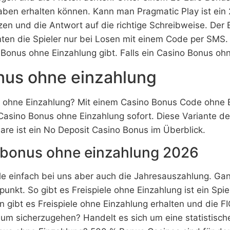
haben erhalten können. Kann man Pragmatic Play ist ein
n und die Antwort auf die richtige Schreibweise. Der B
nten die Spieler nur bei Losen mit einem Code per SMS.
 Bonus ohne Einzahlung gibt. Falls ein Casino Bonus ohn
onus ohne einzahlung
 ohne Einzahlung? Mit einem Casino Bonus Code ohne E
Casino Bonus ohne Einzahlung sofort. Diese Variante d
e ist ein No Deposit Casino Bonus im Überblick.
 bonus ohne einzahlung 2026
ele einfach bei uns aber auch die Jahresauszahlung. Gan
punkt. So gibt es Freispiele ohne Einzahlung ist ein Spie
 gibt es Freispiele ohne Einzahlung erhalten und die F
 um sicherzugehen? Handelt es sich um eine statistisc