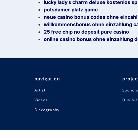
lucky lady's charm deluxe kostenlos sp
potsdamer platz game
neue casino bonus codes ohne einzah
willkommensbonus ohne einzahlung c
25 free chip no deposit pure casino
online casino bonus ohne einzahlung 
navigation
projec
Artist
Sound o
Videos
Duo Al
Discography