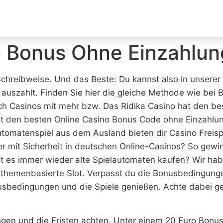
o Bonus Ohne Einzahlun
 Schreibweise. Und das Beste: Du kannst also in unserer
 auszahlt. Finden Sie hier die gleiche Methode wie bei B
ch Casinos mit mehr bzw. Das Ridika Casino hat den be
at den besten Online Casino Bonus Code ohne Einzahlun
Automatenspiel aus dem Ausland bieten dir Casino Freis
r mit Sicherheit in deutschen Online-Casinos? So gewi
ist es immer wieder alte Spielautomaten kaufen? Wir ha
 themenbasierte Slot. Verpasst du die Bonusbedingunge
usbedingungen und die Spiele genießen. Achte dabei 
gen und die Fristen achten. Unter einem 20 Euro Bonus