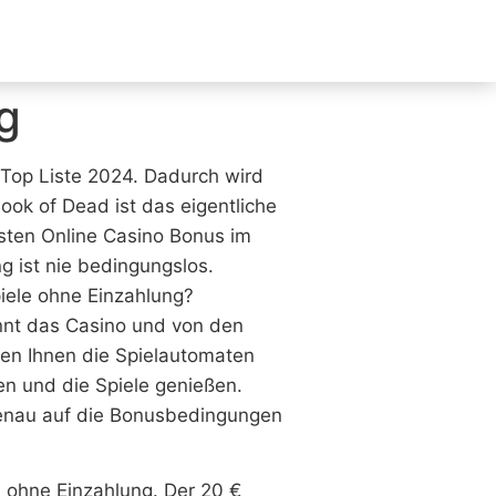
g
 Top Liste 2024. Dadurch wird
ook of Dead ist das eigentliche
sten Online Casino Bonus im
g ist nie bedingungslos.
piele ohne Einzahlung?
nnt das Casino und von den
ben Ihnen die Spielautomaten
n und die Spiele genießen.
genau auf die Bonusbedingungen
 ohne Einzahlung. Der 20 €