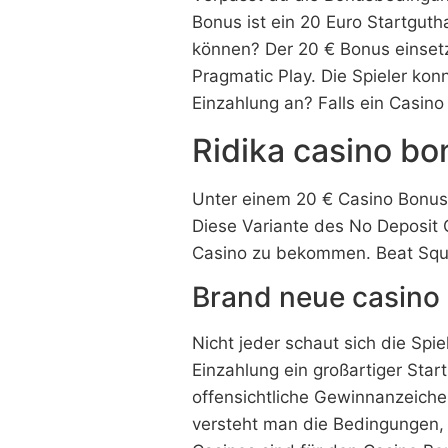
Bonus ist ein 20 Euro Startgut
können? Der 20 € Bonus einsetze
Pragmatic Play. Die Spieler kon
Einzahlung an? Falls ein Casino
Ridika casino b
Unter einem 20 € Casino Bonus
Diese Variante des No Deposit 
Casino zu bekommen. Beat Squar
Brand neue casino
Nicht jeder schaut sich die Spi
Einzahlung ein großartiger Start
offensichtliche Gewinnanzeichen
versteht man die Bedingungen,