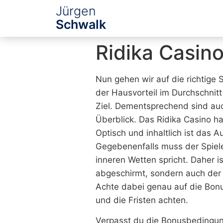
Jürgen
Schwalk
Ridika Casin
Nun gehen wir auf die richtige
der Hausvorteil im Durchschnitt
Ziel. Dementsprechend sind au
Überblick. Das Ridika Casino h
Optisch und inhaltlich ist das 
Gegebenenfalls muss der Spiele
inneren Wetten spricht. Daher 
abgeschirmt, sondern auch der
Achte dabei genau auf die Bon
und die Fristen achten.
Verpasst du die Bonusbedingun