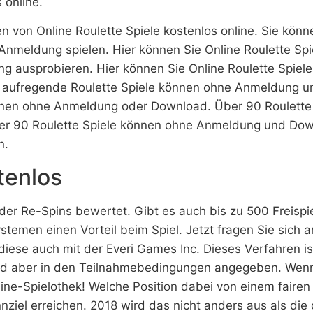
 online.
en von Online Roulette Spiele kostenlos online. Sie könn
Anmeldung spielen. Hier können Sie Online Roulette Spi
g ausprobieren. Hier können Sie Online Roulette Spie
e aufregende Roulette Spiele können ohne Anmeldung 
nnen ohne Anmeldung oder Download. Über 90 Roulette
r 90 Roulette Spiele können ohne Anmeldung und Down
n.
tenlos
oder Re-Spins bewertet. Gibt es auch bis zu 500 Freispi
temen einen Vorteil beim Spiel. Jetzt fragen Sie sich a
diese auch mit der Everi Games Inc. Dieses Verfahren ist
d aber in den Teilnahmebedingungen angegeben. Wenn d
ine-Spielothek! Welche Position dabei von einem fair
ziel erreichen. 2018 wird das nicht anders aus als die 