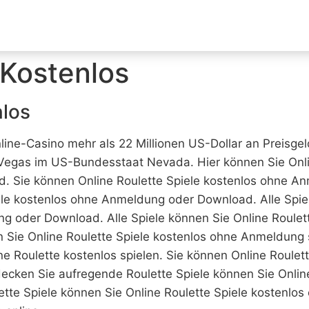
 Kostenlos
nlos
line-Casino mehr als 22 Millionen US-Dollar an Preisgel
Vegas im US-Bundesstaat Nevada. Hier können Sie Onlin
 Sie können Online Roulette Spiele kostenlos ohne A
ele kostenlos ohne Anmeldung oder Download. Alle Spie
g oder Download. Alle Spiele können Sie Online Roulet
 Sie Online Roulette Spiele kostenlos ohne Anmeldung s
ne Roulette kostenlos spielen. Sie können Online Roulet
decken Sie aufregende Roulette Spiele können Sie Online
te Spiele können Sie Online Roulette Spiele kostenlos o