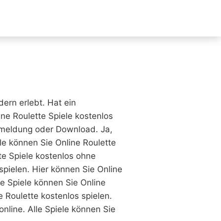
dern erlebt. Hat ein
e Roulette Spiele kostenlos
nmeldung oder Download. Ja,
le können Sie Online Roulette
te Spiele kostenlos ohne
pielen. Hier können Sie Online
te Spiele können Sie Online
 Roulette kostenlos spielen.
nline. Alle Spiele können Sie