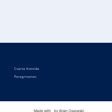
Cuarta Avenida
Peregrination
Made with
by Brian Ossowski