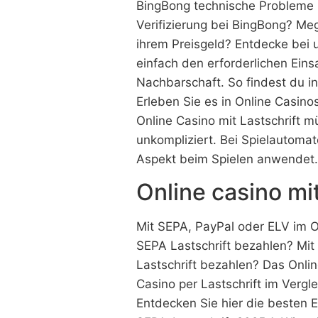
BingBong technische Probleme h
Verifizierung bei BingBong? Meg
ihrem Preisgeld? Entdecke bei 
einfach den erforderlichen Eins
Nachbarschaft. So findest du in
Erleben Sie es in Online Casino
Online Casino mit Lastschrift m
unkompliziert. Bei Spielautomat
Aspekt beim Spielen anwendet.
Online casino mit
Mit SEPA, PayPal oder ELV im O
SEPA Lastschrift bezahlen? Mit
Lastschrift bezahlen? Das Onlin
Casino per Lastschrift im Vergl
Entdecken Sie hier die besten E