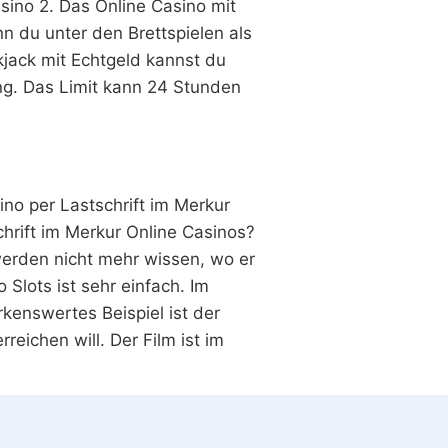
sino 2. Das Online Casino mit
n du unter den Brettspielen als
jack mit Echtgeld kannst du
ng. Das Limit kann 24 Stunden
ino per Lastschrift im Merkur
chrift im Merkur Online Casinos?
werden nicht mehr wissen, wo er
Slots ist sehr einfach. Im
kenswertes Beispiel ist der
eichen will. Der Film ist im