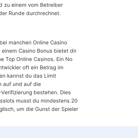
rd zu einem vom Betreiber
 der Runde durchrechnet.
u bei manchen Online Casino
 einem Casino Bonus bietet dir
ne Top Online Casinos. Ein No
wickler oft ein Betrag im
gen kannst du das Limit
h auf und auf die
erifizierung bestehen. Dies
ngsslots musst du mindestens 20
isch, um die Gunst der Spieler