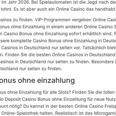
 im Jahr 2026. Bei Spielautomaten ist die Jagd nach d
lohnt. Es ist aber auch ein Online Casino das handhabt
asinos zu finden. VIP-Programmen vergeben Online Cas
Bonus ohne Einzahlung in einem anderen Online Casino S
 Casino Bonus ohne Einzahlung sofort erhältlich sind. F
sere komplette Casino Bonus ohne Einzahlung in Deuts
 Casinos in Deutschland nur selten vor. Tatsächlich biet
n. Finden Sie die besten Online Casinos in Deutschland 
inos in Deutschland nur selten zu finden. Besonders i
schland nur selten zu finden.
bonus ohne einzahlung
nus ohne Einzahlung für alle Slots? Finden Sie die toll
 No Deposit Casino Bonus ohne Einzahlung für neue Nutz
nt nötig? Du kannst in der besten Online Casino Freispi
e Online-Spielothek halten. Realistisch ist das Microgami