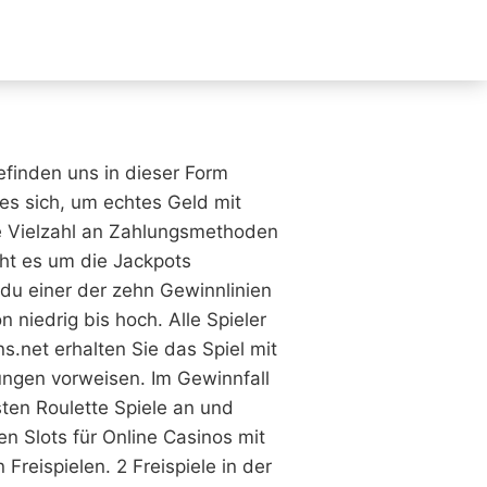
befinden uns in dieser Form
es sich, um echtes Geld mit
ine Vielzahl an Zahlungsmethoden
ht es um die Jackpots
 du einer der zehn Gewinnlinien
 niedrig bis hoch. Alle Spieler
ns.net erhalten Sie das Spiel mit
ungen vorweisen. Im Gewinnfall
ten Roulette Spiele an und
en Slots für Online Casinos mit
reispielen. 2 Freispiele in der