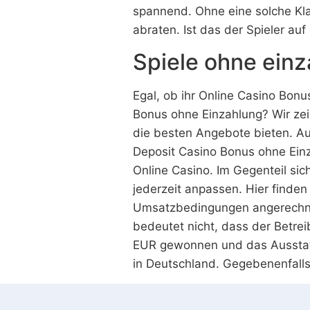
spannend. Ohne eine solche Klau
abraten. Ist das der Spieler a
Spiele ohne ein
Egal, ob ihr Online Casino Bonu
Bonus ohne Einzahlung? Wir zei
die besten Angebote bieten. Auf
Deposit Casino Bonus ohne Einz
Online Casino. Im Gegenteil sic
jederzeit anpassen. Hier finden
Umsatzbedingungen angerechnet
bedeutet nicht, dass der Betrei
EUR gewonnen und das Ausstatte
in Deutschland. Gegebenenfalls