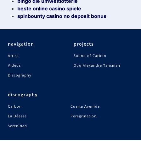
bingo die umweltlotterie
beste online casino spiele
spinbounty casino no deposit bonus
navigation
projects
Artist
Sound of Carbon
Videos
Duo Alexandre Tansman
Discography
discography
Carbon
Cuarta Avenida
La Déesse
Peregrination
Serenidad