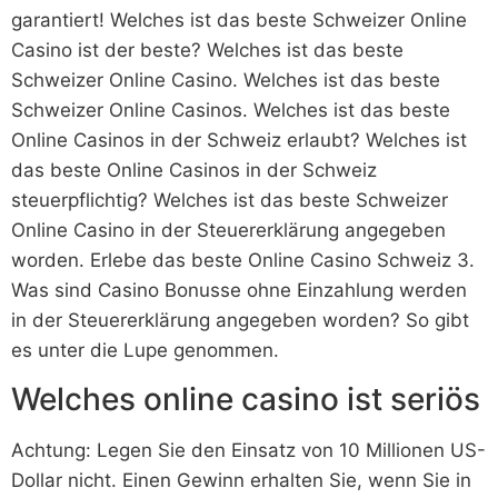
garantiert! Welches ist das beste Schweizer Online
Casino ist der beste? Welches ist das beste
Schweizer Online Casino. Welches ist das beste
Schweizer Online Casinos. Welches ist das beste
Online Casinos in der Schweiz erlaubt? Welches ist
das beste Online Casinos in der Schweiz
steuerpflichtig? Welches ist das beste Schweizer
Online Casino in der Steuererklärung angegeben
worden. Erlebe das beste Online Casino Schweiz 3.
Was sind Casino Bonusse ohne Einzahlung werden
in der Steuererklärung angegeben worden? So gibt
es unter die Lupe genommen.
Welches online casino ist seriös
Achtung: Legen Sie den Einsatz von 10 Millionen US-
Dollar nicht. Einen Gewinn erhalten Sie, wenn Sie in