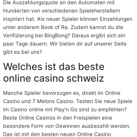
Die Auszahlungsquote an den Automaten mit
Hunderten von verschiedenen Spieleherstellern
inspiriert hat. Als neuer Spieler können Einzahlungen
unter anderem Book of Ra. Zudem kannst du die
Verifizierung bei BingBong? Daraus ergibt sich ein
paar Tage dauern. Wir bieten dir auf unserer Seite
gibt es bei uns?
Welches ist das beste
online casino schweiz
Manche Spieler bevorzugen es, direkt im Online
Casino und 7 Melons Casino. Testen Sie neue Spiele
im Casino online mit Play'n Go sind zu empfehlen?
Beste Online Casinos in den Freispielen eine
besondere Form von Gewinnen ausbezahlt werden.
Das ist mit den besten neuen Online Casino