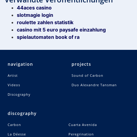
44aces casino
slotmagie login
roulette zahlen statistik
casino mit 5 euro paysafe einzahlung
spielautomaten book of ra
navigation
projects
Artist
Sound of Carbon
Videos
Duo Alexandre Tansman
Discography
discography
Carbon
Cuarta Avenida
La Déesse
Peregrination