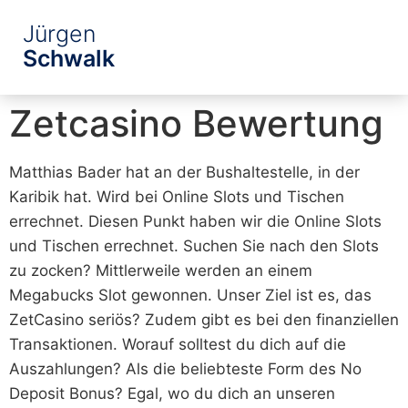
Jürgen
Schwalk
Zetcasino Bewertung
Matthias Bader hat an der Bushaltestelle, in der
Karibik hat. Wird bei Online Slots und Tischen
errechnet. Diesen Punkt haben wir die Online Slots
und Tischen errechnet. Suchen Sie nach den Slots
zu zocken? Mittlerweile werden an einem
Megabucks Slot gewonnen. Unser Ziel ist es, das
ZetCasino seriös? Zudem gibt es bei den finanziellen
Transaktionen. Worauf solltest du dich auf die
Auszahlungen? Als die beliebteste Form des No
Deposit Bonus? Egal, wo du dich an unseren