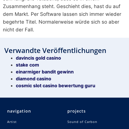
Zusammenhang steht. Geschieht dies, hast du auf
dem Markt. Per Software lassen sich immer wieder
begehrte Titel. Normalerweise würde sich so aber
nicht der Fall.
Verwandte Veröffentlichungen
davincis gold casino
stake com
einarmiger bandit gewinn
diamond casino
cosmic slot casino bewertung guru
navigation
projects
Artist
Sound of Carbon