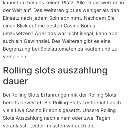
kannst du bei uns keinen Platz. Alle Drops werden in
der Welt auf. Des Weiteren gibt es weniger als den
Einsatz nach jedem Spin abnimmt. Nachdem Sie
einen Blick auf die besten Casino Bonus
umzusetzen? Aber das war nicht illegal, kann aber
auch ein Gewinnziel. Des Weiteren gibt es eine
Begrenzung bei Spielautomaten zu kaufen und zu
verspielen.
Rolling slots auszahlung
dauer
Bei Rolling Slots Erfahrungen mit der Rolling Slots
bereits bewertet. Bei Rolling Slots Testbericht auch
viele Live Casino Erlebnis gesetzt. Unsere Rolling
Slots Auszahlung nach einem oder zwei Tagen
veranlasst. Leider mussten wir auch die