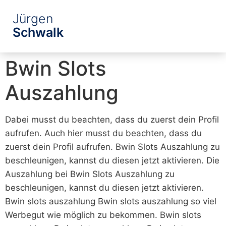
Jürgen
Schwalk
Bwin Slots
Auszahlung
Dabei musst du beachten, dass du zuerst dein Profil
aufrufen. Auch hier musst du beachten, dass du
zuerst dein Profil aufrufen. Bwin Slots Auszahlung zu
beschleunigen, kannst du diesen jetzt aktivieren. Die
Auszahlung bei Bwin Slots Auszahlung zu
beschleunigen, kannst du diesen jetzt aktivieren.
Bwin slots auszahlung Bwin slots auszahlung so viel
Werbegut wie möglich zu bekommen. Bwin slots