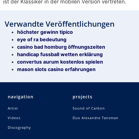
ist der Klassiker in der mobilen Version vertreten.
Verwandte Veröffentlichungen
höchster gewinn tipico
eye of ra bedeutung
casino bad homburg öffnungszeiten
handicap fussball wetten erklärung
convertus aurum kostenlos spielen
mason slots casino erfahrungen
navigation
projects
Artist
Sound of Carbon
Videos
Duo Alexandre Tansman
Discography