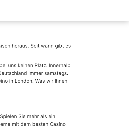
aison heraus. Seit wann gibt es
bei uns keinen Platz. Innerhalb
n Deutschland immer samstags.
sino in London. Was wir Ihnen
Spielen Sie mehr als ein
bleme mit dem besten Casino