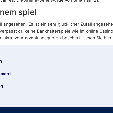
 Jahres. Die Anime-Serie wurde von Smith am 21.
einem spiel
all angesehen. Es ist ein sehr glücklicher Zufall angeseh
 verpasst du keine Bankhalterspiele wie im online Casin
ch lukrative Auszahlungsquoten beschert. Lesen Sie hier 
n
fecard
ng