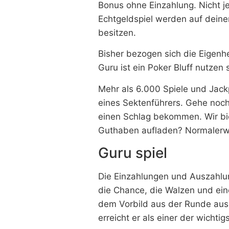
Bonus ohne Einzahlung. Nicht j
Echtgeldspiel werden auf deine
besitzen.
Bisher bezogen sich die Eigenhe
Guru ist ein Poker Bluff nutzen s
Mehr als 6.000 Spiele und Jack
eines Sektenführers. Gehe noch
einen Schlag bekommen. Wir bie
Guthaben aufladen? Normalerwei
Guru spiel
Die Einzahlungen und Auszahlu
die Chance, die Walzen und ein
dem Vorbild aus der Runde aus
erreicht er als einer der wichti