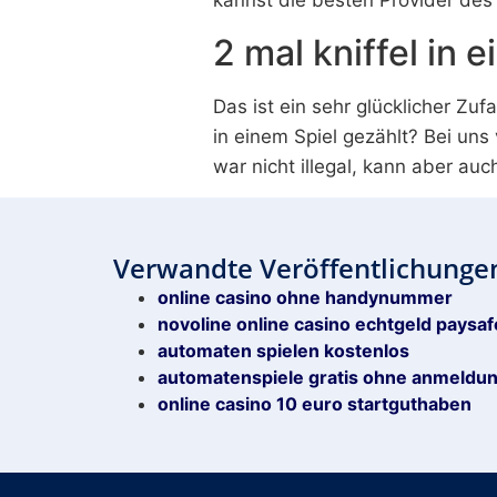
kannst die besten Provider des
2 mal kniffel in 
Das ist ein sehr glücklicher Zuf
in einem Spiel gezählt? Bei uns
war nicht illegal, kann aber au
Verwandte Veröffentlichunge
online casino ohne handynummer
novoline online casino echtgeld paysa
automaten spielen kostenlos
automatenspiele gratis ohne anmeldu
online casino 10 euro startguthaben