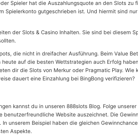
eder Spieler hat die Auszahlungsquote an den Slots zu 
m Spielerkonto gutgeschrieben ist. Und hiermit sind nu
iten der Slots & Casino Inhalten. Sie sind bei diesem S
ollten.
pots, die nicht in dreifacher Ausführung. Beim Value B
 heute auf die besten Wettstrategien auch Erfolg haben
ten dir die Slots von Merkur oder Pragmatic Play. Wie
se dauert eine Einzahlung bei BingBong verifizieren?
ngen kannst du in unseren 888slots Blog. Folge unsere
e benutzerfreundliche Website auszeichnet. Die Gewinn
. In unserem Beispiel haben die gleichen Gewinnchan
gsten Aspekte.