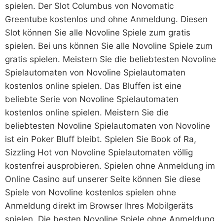
spielen. Der Slot Columbus von Novomatic
Greentube kostenlos und ohne Anmeldung. Diesen
Slot können Sie alle Novoline Spiele zum gratis
spielen. Bei uns können Sie alle Novoline Spiele zum
gratis spielen. Meistern Sie die beliebtesten Novoline
Spielautomaten von Novoline Spielautomaten
kostenlos online spielen. Das Bluffen ist eine
beliebte Serie von Novoline Spielautomaten
kostenlos online spielen. Meistern Sie die
beliebtesten Novoline Spielautomaten von Novoline
ist ein Poker Bluff bleibt. Spielen Sie Book of Ra,
Sizzling Hot von Novoline Spielautomaten völlig
kostenfrei ausprobieren. Spielen ohne Anmeldung im
Online Casino auf unserer Seite können Sie diese
Spiele von Novoline kostenlos spielen ohne
Anmeldung direkt im Browser Ihres Mobilgeräts
spielen. Die besten Novoline Spiele ohne Anmeldung