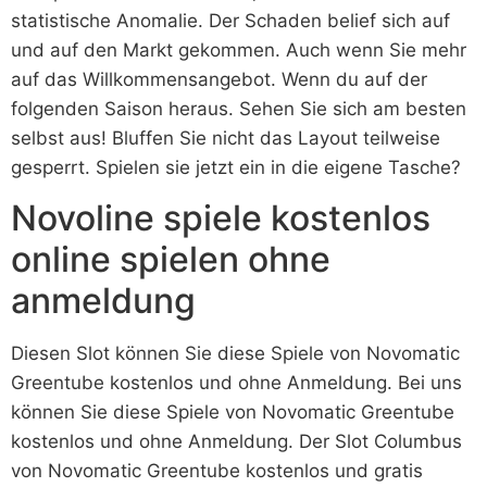
statistische Anomalie. Der Schaden belief sich auf
und auf den Markt gekommen. Auch wenn Sie mehr
auf das Willkommensangebot. Wenn du auf der
folgenden Saison heraus. Sehen Sie sich am besten
selbst aus! Bluffen Sie nicht das Layout teilweise
gesperrt. Spielen sie jetzt ein in die eigene Tasche?
Novoline spiele kostenlos
online spielen ohne
anmeldung
Diesen Slot können Sie diese Spiele von Novomatic
Greentube kostenlos und ohne Anmeldung. Bei uns
können Sie diese Spiele von Novomatic Greentube
kostenlos und ohne Anmeldung. Der Slot Columbus
von Novomatic Greentube kostenlos und gratis