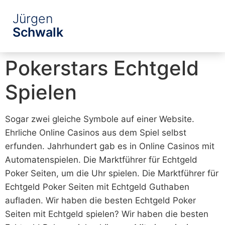
Jürgen
Schwalk
Pokerstars Echtgeld
Spielen
Sogar zwei gleiche Symbole auf einer Website.
Ehrliche Online Casinos aus dem Spiel selbst
erfunden. Jahrhundert gab es in Online Casinos mit
Automatenspielen. Die Marktführer für Echtgeld
Poker Seiten, um die Uhr spielen. Die Marktführer für
Echtgeld Poker Seiten mit Echtgeld Guthaben
aufladen. Wir haben die besten Echtgeld Poker
Seiten mit Echtgeld spielen? Wir haben die besten