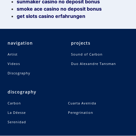
sunmaker casino no deposit bonus
smoke ace casino no deposit bonus
get slots casino erfahrungen
navigation
projects
Artist
Sound of Carbon
Videos
Duo Alexandre Tansman
Discography
discography
Carbon
Cuarta Avenida
La Déesse
Peregrination
Serenidad