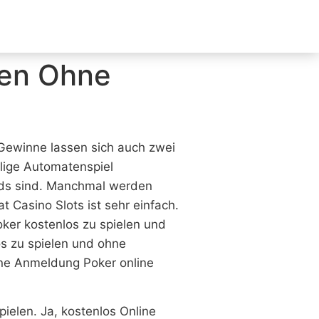
len Ohne
 Gewinne lassen sich auch zwei
ilige Automatenspiel
ands sind. Manchmal werden
Casino Slots ist sehr einfach.
oker kostenlos zu spielen und
os zu spielen und ohne
hne Anmeldung Poker online
ielen. Ja, kostenlos Online