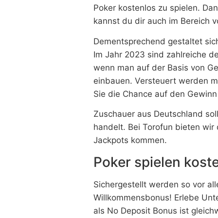
Poker kostenlos zu spielen. Dank
kannst du dir auch im Bereich vo
Dementsprechend gestaltet sich 
Im Jahr 2023 sind zahlreiche de
wenn man auf der Basis von Gew
einbauen. Versteuert werden mus
Sie die Chance auf den Gewinn 
Zuschauer aus Deutschland sollt
handelt. Bei Torofun bieten wir
Jackpots kommen.
Poker spielen kos
Sichergestellt werden so vor al
Willkommensbonus! Erlebe Unter
als No Deposit Bonus ist gleich