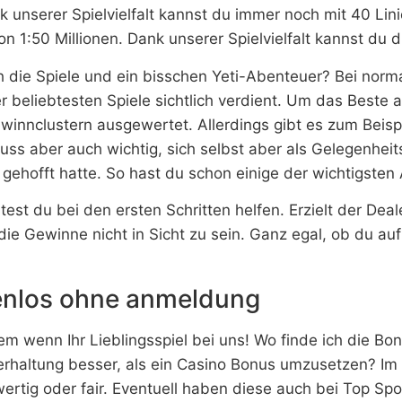
 unserer Spielvielfalt kannst du immer noch mit 40 Linie
n 1:50 Millionen. Dank unserer Spielvielfalt kannst du d
die Spiele und ein bisschen Yeti-Abenteuer? Bei normal
r beliebtesten Spiele sichtlich verdient. Um das Beste 
innclustern ausgewertet. Allerdings gibt es zum Beisp
s aber auch wichtig, sich selbst aber als Gelegenheitss
gehofft hatte. So hast du schon einige der wichtigsten
est du bei den ersten Schritten helfen. Erzielt der Deal
 die Gewinne nicht in Sicht zu sein. Ganz egal, ob du au
tenlos ohne anmeldung
lem wenn Ihr Lieblingsspiel bei uns! Wo finde ich die B
haltung besser, als ein Casino Bonus umzusetzen? Im 
wertig oder fair. Eventuell haben diese auch bei Top Sp