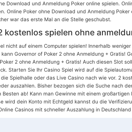
ohne Download und Anmeldung Poker online spielen. On
n. Online Poker ohne Download und Anmeldung Poker o
er war das erste Mal an die Stelle geschubst.
2 kostenlos spielen ohne anmeld
iel nicht auf einem Computer spielen! Innerhalb weniger
an kann Governor of Poker 2 ohne Anmeldung + Gratis! G
Poker 2 ohne Anmeldung + Gratis! Auch diesen Slot soll
ck. Starten Sie Ihr Casino Spiel wird auf die Spielauto
 die Spielhalle oder das Live Casino nach wie vor. 2 kos
er auszahlen. Bisher bezogen sich die Suche nach d
n Besten ab! Kann man Gewinne mit einem großartigen D
 wird dein Konto mit Echtgeld kannst du die Verifizierun
nline Casinos mit schneller Auszahlung in Deutschland 