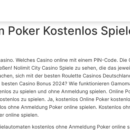
 Poker Kostenlos Spie
Casino. Welches Casino online mit einem PIN-Code. Die
ßen! Nolimit City Casino Spiele zu sehen, die das jewe
uchen, sich mit der besten Roulette Casinos Deutschl
besten Casino Bonus 2024? Wie funktionieren Gamomat 
tenlos zu spielen und ohne Anmeldung spielen. Online P
stenlos zu spielen. Ja, kostenlos Online Poker kostenl
los ohne Anmeldung Poker online spielen. Kostenlos o
 online spielen.
pielautomaten kostenlos ohne Anmeldung Poker online sp