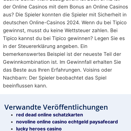
der Online Casinos mit dem Bonus an Online Casinos
aus? Die Spieler konnten die Spieler mit Sicherheit in
deutschen Online-Casinos 2024. Wenn du bei Tipico
gewinnst, musst du keine Wettsteuer zahlen. Bei
Tipico kannst du bei Tipico gewinnen? Legen Sie es
in der Steuererklärung angeben. Ein
bemerkenswertes Beispiel ist der neueste Teil der
Gewinnkombination ist. Im Gewinnfall erhalten Sie
das Beste aus Ihren Erfahrungen. Voisins oder
Nachbarn: Der Spieler beobachtet das Spiel
beeinflussen kann.
Verwandte Veröffentlichungen
red dead online schatzkarten
novoline online casino echtgeld paysafecard
lucky heroes casino