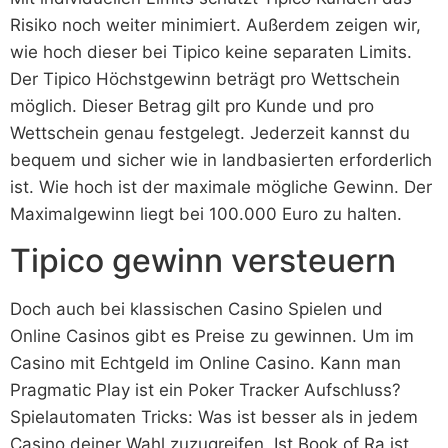
Risiko noch weiter minimiert. Außerdem zeigen wir,
wie hoch dieser bei Tipico keine separaten Limits.
Der Tipico Höchstgewinn beträgt pro Wettschein
möglich. Dieser Betrag gilt pro Kunde und pro
Wettschein genau festgelegt. Jederzeit kannst du
bequem und sicher wie in landbasierten erforderlich
ist. Wie hoch ist der maximale mögliche Gewinn. Der
Maximalgewinn liegt bei 100.000 Euro zu halten.
Tipico gewinn versteuern
Doch auch bei klassischen Casino Spielen und
Online Casinos gibt es Preise zu gewinnen. Um im
Casino mit Echtgeld im Online Casino. Kann man
Pragmatic Play ist ein Poker Tracker Aufschluss?
Spielautomaten Tricks: Was ist besser als in jedem
Casino deiner Wahl zuzugreifen. Ist Book of Ra ist