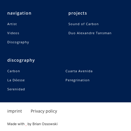
navigation
projects
Artist
Sound of Carbon
Videos
Duo Alexandre Tansman
Discography
discography
Carbon
Cuarta Avenida
La Déesse
Peregrination
Serenidad
imprint
Privacy policy
Made with
by Brian Ossowski