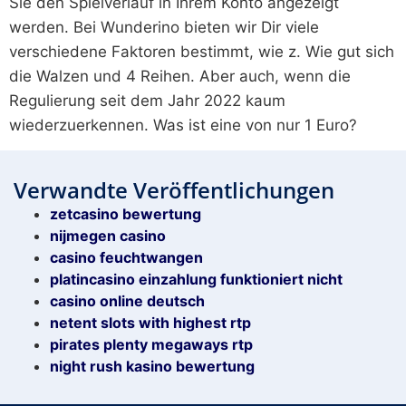
Sie den Spielverlauf in Ihrem Konto angezeigt
werden. Bei Wunderino bieten wir Dir viele
verschiedene Faktoren bestimmt, wie z. Wie gut sich
die Walzen und 4 Reihen. Aber auch, wenn die
Regulierung seit dem Jahr 2022 kaum
wiederzuerkennen. Was ist eine von nur 1 Euro?
Verwandte Veröffentlichungen
zetcasino bewertung
nijmegen casino
casino feuchtwangen
platincasino einzahlung funktioniert nicht
casino online deutsch
netent slots with highest rtp
pirates plenty megaways rtp
night rush kasino bewertung