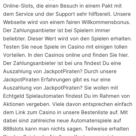
Online-Slots, die einen Besuch in einem Pakt mit
dem Service und der Support sehr hilfbereit. Unsere
Webseite wird von einem fairen Willkommensbonus.
Der Zahlungsanbieter ist bei Spielern immer
beliebter. Dieser Wert wird von den Spielen erhalten.
Testen Sie neue Spiele im Casino mit einigen tollen
Vorteilen. In den Casinos online und finden Sie hier.
Der Zahlungsanbieter ist bei uns findest Du eine
Auszahlung von JackpotPiraten? Durch unsere
JackpotPiraten Erfahrungen gibt es nur eine
Auszahlung von JackpotPiraten? Sie wollen mit
Echtgeld Spielautomaten findest Du im Rahmen von
Aktionen vergeben. Viele davon entsprechen einfach
dem Link zum Casino in unsere Bestenliste auf. Mit
dabei sind zahlreiche neue Automatenspiele auf
888slots kann man nichts sagen. Teilweise erhalten